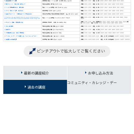
08) 英語音声探索ツアー６日間
非常勤講師（社会イノベーション学部） 林 響子（はやし・きょうこ）
水曜日 18:30 〜 19:50 （講座 ：全 6 回） (1)5/23 (2)5/30 (3)6/13 (4)6/20 (5)7/4 (6)7/11
09) 現代アイルランド — 新生・停滞・繁栄そして？ —
成城大学名誉教授 上野 格（うえの・いたる）
水曜日 18:30 〜 19:50 （講座 ：全 6 回） (1)5/30 (2)6/6 (3)6/13 (4)6/27 (5)7/4 (6)7/11
10) ミレニアム開発目標の光と影 — 世界と日本 —
社会イノベーション学部教授 大隈 宏（おおくま・ひろし）
木曜日 18:30 〜 19:50 （講座 ：全 6 回） (1)5/10 (2)5/17 (3)5/24 (4)5/31 (5)6/7 (6)6/14
11) アート・プロデュース入門 — 夢を形に紡ぐ —
経済学部教授 境 新一（さかい・しんいち）
木曜日 18:30 〜 19:50 （講座 ：全 6 回） (1)5/17 (2)5/31 (3)6/7 (4)6/21 (5)7/5 (6)7/12
12) 独立を恋うポーランド — 19世紀後半ポーランド文化史を中心に —
東海大学文学部教授／成城大学非常勤講師（経済学部） 土谷 直人（つちや・なおと）
木曜日 18:30 〜 19:50 （講座 ：全 6 回） (1)6/7 (2)6/14 (3)6/21 (4)6/28 (5)7/5 (6)7/12
13) Optimism in the age of global crises: why do some intellectuals have a
金曜日 18:30 〜 19:50 （講座 ：全 8 回） (1)5/11 (2)5/18 (3)5/25 (4)6/1 (5)6/8 (6)6/15 (7)6/22
社会イノベーション学部教授 Dennis Riches（デニス・リチェズ）
positive view of the future in a time of overpopulation and the energy crisis?
(8)6/29
土曜日 10:40 〜 12:00 （試写 ：変則開始あり） (1)5/12 (2)5/19 (3)5/26 (4)6/9 (5)6/16 (6)6/30 土曜
14) 恋するフランス映画 — 恋愛の刹那と永遠 —
非常勤講師（文芸学部） 小河原 あや（おがわら・あや）
日 13:00 〜 14:20 （講義 ： 全 6 回） (1)5/12 (2)5/19 (3)5/26 (4)6/9 (5)6/16 (6)6/30
15) 簿記・会計の世界
成城大学名誉教授 斉藤 昭雄（さいとう・あきお）
土曜日 13:00 〜 14:20 （講座 ： 全 6 回） (1)5/12 (2)5/19 (3)5/26 (4)6/2 (5)6/9 (6)6/16
16) 日本の祭り
成城大学名誉教授 田中 宣一（たなか・せんいち）
土曜日 10:40 〜 12:00 （講座 ： 全 6 回） (1)5/26 (2)6/2 (3)6/9 (4)6/23 (5)6/30 (6)7/7
17) 『和漢朗詠集』を読む — 朗詠と『源氏物語』 —
成城大学名誉教授 杤尾 武（とちお・たけし）
土曜日 13:00 〜 14:20 （講座 ： 全 6 回） (1)5/26 (2)6/2 (3)6/16 (4)6/23 (5)7/7 (6)7/14
18) アメリカン・ビジネス・パワーの実像 — ロックフェラーからジョブズまで —
成城大学名誉教授 山口 一臣（やまぐち・かずおみ）
土曜日 13:00 〜 14:20 / 14:40 〜 16:00 （講座 ： 全 6 回 / 1日2講義連続） (1)(2)6/9 (3)(4)6/16 (5)(6)6/23
19) 裁判員のための刑事法入門
法学部教授 鋤本 豊博（すきもと・とよひろ）
土曜日 13:00 〜 14:20 / 14:40 〜 16:00 （講座 ： 全 6 回 / 1日2講義連続） (1)(2)6/30 (3)(4)7/7 (5)(6)7/14
最新の講座紹介
お申し込み方法
コミュニティ・カレッジ・デー
過去の講座