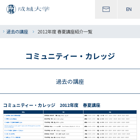
EN
過去の講座
2012年度 春夏講座紹介一覧
コミュニティー・カレッジ
過去の講座
コミュニティー・カレッジ 2012年度 春夏講座
講座名
講師
日程
01) 南方熊楠：日本人の可能性の極限
非常勤講師（経済学部） 田村 義也（たむら・よしや）
月曜日 18:30 〜 19:50 （講座 ： 全 6 回） (1)5/7 (2)5/14 (3)5/21 (4)5/28 (5)6/4 (6)6/11
02) 市民のための企業金融論
経済学部教授 福光 寛（ふくみつ・ひろし）
月曜日 18:30 〜 19:50 （講座 ：全 6 回） (1)5/14 (2)5/21 (3)5/28 (4)6/4 (5)6/11 (6)6/18
03) 加藤周一『二〇世紀の自画像』を読む
文芸学部教授 有田 英也（ありた・ひでや）
月曜日 18:30 〜 19:50 （講座 ：全 6 回） (1)5/21 (2)5/28 (3)6/4 (4)6/11 (5)6/18 (6)6/25
04) Close together or wide apart？ Japan ＆ the UK through the eyes of the
非常勤講師（社会イノベーション学部） David Harrison（ディビッド・ハリソン）
月曜日 18:30 〜 19:50 （講座 ：全 6 回） (1)6/4 (2)6/11 (3)6/18 (4)6/25 (5)7/2 (6)7/9
media ＆ its people
05) ドラマの英語：名探偵ホームズを楽しむ
文芸学部教授 杉本 豊久（すぎもと・とよひさ）
火曜日 18:30 〜 19:50 （講座 ：全 6 回） (1)5/8 (2)5/15 (3)5/22 (4)5/29 (5)6/5 (6)6/12
06) 江戸ッ子と江戸文化
非常勤講師（文芸学部） 小沢 詠美子（おざわ・えみこ）
火曜日 18:30 〜 19:50 （講座 ：全 6 回） (1)5/15 (2)5/22 (3)5/29 (4)6/12 (5)6/19 (6)6/26
07) 華麗なるハプスブルク帝国の宮殿
文芸学部教授 富山 典彦（とみやま・のりひこ）
水曜日 18:30 〜 19:50 （講座 ：全 6 回） (1)5/9 (2)5/16 (3)5/23 (4)6/6 (5)6/13 (6)6/20