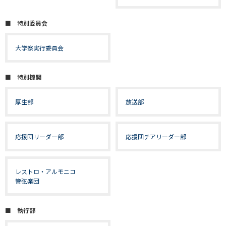
■ 特別委員会
大学祭実行委員会
■ 特別機関
厚生部
放送部
応援団リーダー部
応援団チアリーダー部
レストロ・アルモニコ
管弦楽団
■ 執行部