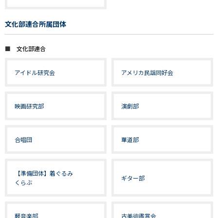
文化部連合所属団体
■ 文化部連合
アイドル研究会
アメリカ民謡同好会
映画研究部
演劇部
合唱団
華道部
【準備団体】着ぐるみ
ギター部
くらぶ
軽音楽部
古美術鑑賞会