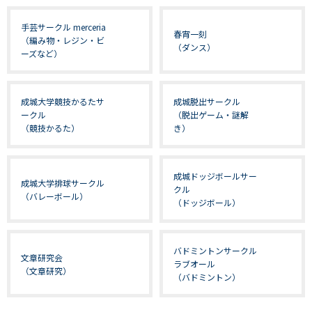
手芸サークル merceria
春宵一刻
（編み物・レジン・ビ
（ダンス）
ーズなど）
成城大学競技かるたサ
成城脱出サークル
ークル
（脱出ゲーム・謎解
（競技かるた）
き）
成城ドッジボールサー
成城大学排球サークル
クル
（バレーボール）
（ドッジボール）
バドミントンサークル
文章研究会
ラブオール
（文章研究）
（バドミントン）