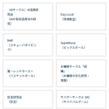
（AIサークル）AI活用研
究会
Day Local
（AIの有効活用法の研
（地域創生）
究）
MeR
SuperNova
（スキューバダイビン
（ピックルボール）
グ）
お嬢様サークル「成
嵐－レッドホースー
嬢」
（バスケットボール）
（お嬢様の文化研究・
実践）
狂言研究会
サバゲーサークル SAC
（狂言）
（サバイバルゲーム）