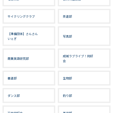
サイクリングクラブ
茶道部
【準備団体】さんさん
写真部
いぇぎ
成城ラブライブ！同好
商業英語研究部
会
書道部
生物部
ダンス部
釣り部
天文同好会
美術部