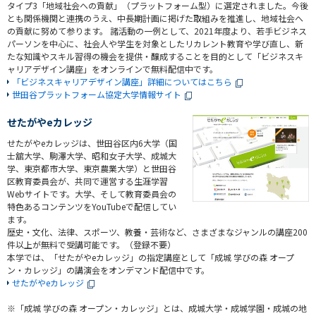
タイプ3「地域社会への貢献」（プラットフォーム型）に選定されました。今後
とも関係機関と連携のうえ、中長期計画に掲げた取組みを推進し、地域社会へ
の貢献に努めて参ります。 諸活動の一例として、2021年度より、若手ビジネス
パーソンを中心に、社会人や学生を対象としたリカレント教育や学び直し、新
たな知識やスキル習得の機会を提供・醸成することを目的として「ビジネスキ
ャリアデザイン講座」をオンラインで無料配信中です。
「ビジネスキャリアデザイン講座」詳細についてはこちら
世田谷プラットフォーム協定大学情報サイト
せたがやeカレッジ
せたがやeカレッジは、世田谷区内6大学（国
士舘大学、駒澤大学、昭和女子大学、成城大
学、東京都市大学、東京農業大学）と世田谷
区教育委員会が、共同で運営する生涯学習
Webサイトです。大学、そして教育委員会の
特色あるコンテンツをYouTubeで配信してい
ます。
歴史・文化、法律、スポーツ、教養・芸術など、さまざまなジャンルの講座200
件以上が無料で受講可能です。（登録不要）
本学では、「せたがやeカレッジ」の指定講座として「成城 学びの森 オープ
ン・カレッジ」の講演会をオンデマンド配信中です。
せたがやeカレッジ
※「成城 学びの森 オープン・カレッジ」とは、成城大学・成城学園・成城の地