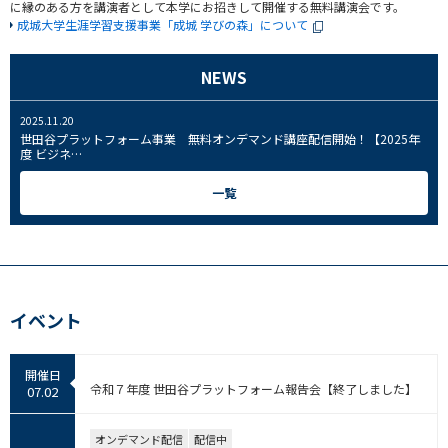
に縁のある方を講演者として本学にお招きして開催する無料講演会です。
成城大学生涯学習支援事業「成城 学びの森」について
2025.08.27
2025年度 成城学びの森 コミュニティー・カレッジ秋冬講座 チラシを公開し
まし…
NEWS
2026.03.16
2026年度 成城学びの森 コミュニティー・カレッジ春夏講座 チラシを公開し
まし…
2025.11.20
世田谷プラットフォーム事業 無料オンデマンド講座配信開始！【2025年
度 ビジネ…
2025.08.27
2025年度 成城学びの森 コミュニティー・カレッジ秋冬講座 チラシを公開し
一覧
まし…
2026.03.16
2026年度 成城学びの森 コミュニティー・カレッジ春夏講座 チラシを公開し
まし…
イベント
開催日
令和７年度 世田谷プラットフォーム報告会【終了しました】
07.02
オンデマンド配信
配信中