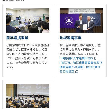
産学連携事業
地域連携事業
小田急電鉄や日本IBM東京基礎研
世田谷区や狛江市と連携し、重
究所などと協定を締結し、相互
点政策にも協力・連携を行い、
の知的・人的資産を活用するこ
地域の発展に寄与しています。
とで、教育・研究はもちろんの
世田谷区大学連携NEWS
こと、社会の発展に寄与してい
狛江市、狛江市教育委員会及び
ます。
成城学園との連携・協力に関す
る包括協定