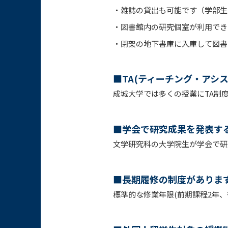
・
雑誌の貸出も可能です（学部生
・
図書館内の研究個室が利用でき
・
閉架の地下書庫に入庫して図書
■TA(ティーチング・アシ
成城大学では多くの授業にTA制
■学会で研究成果を発表す
文学研究科の大学院生が学会で研
■長期履修の制度がありま
標準的な修業年限(前期課程2年