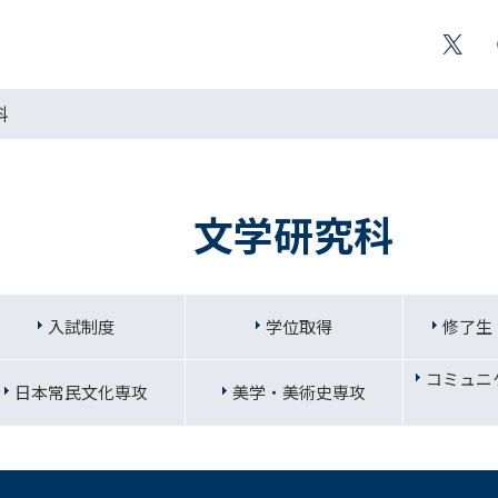
科
文学研究科
入試制度
学位取得
修了生
コミュニ
日本常民文化専攻
美学・美術史専攻
告】2025年度文学研究科客員教授 学術講演会 「女が<書く>ので
学金の給付式が行われました…