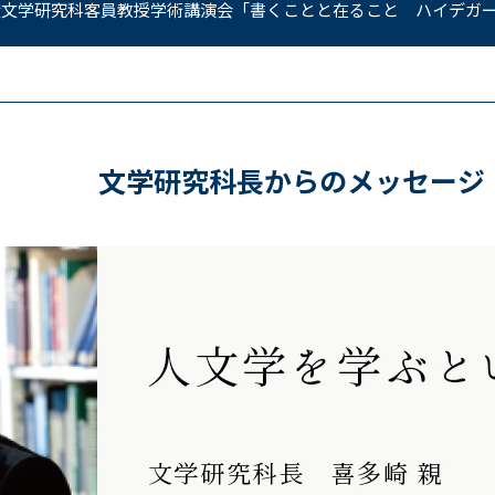
年度文学研究科客員教授学術講演会「書くことと在ること ハイデガ
告】2025年度文学研究科客員教授 学術講演会 「女が<書く>ので
学金の給付式が行われました…
文学研究科長からのメッセージ