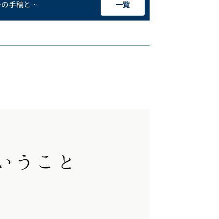
ーの手稿と…
一覧
はなく…