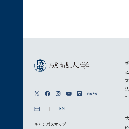
経
文
法
社
EN
キャンパスマップ
経