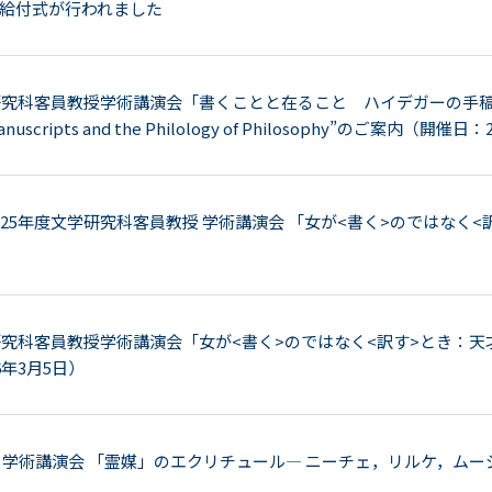
給付式が行われました
研究科客員教授学術講演会「書くことと在ること ハイデガーの手稿と 哲学の
Manuscripts and the Philology of Philosophy”のご案内（開催日：2
025年度文学研究科客員教授 学術講演会 「女が<書く>のではなく
学研究科客員教授学術講演会「女が<書く>のではなく<訳す>とき：
6年3月5日）
 学術講演会 「霊媒」のエクリチュール— ニーチェ，リルケ，ムー