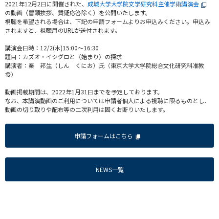
2021年12月2日に開催された、
成城大学大学院文学研究科主催学術講演会
の動画（冒頭挨拶、質疑応答除く）を公開いたします。
視聴を希望される場合は、下記の申請フォームよりお申込みください。申込み
されますと、視聴用のURLが送付されます。
講演会日時：12/2(木)15:00～16:30
題目：カズオ・イシグロと〈始まり〉の探求
講演者：秦 邦生（しん くにお）氏（東京大学大学院総合文化研究科准教
授）
動画掲載期間は、2022年1月31日までを予定しております。
なお、本講演動画のご利用については申請者個人による視聴に限るものとし、
動画の切り取りや配布等の二次利用は固くお断りいたします。
申請フォームはこちら
NEWS一覧