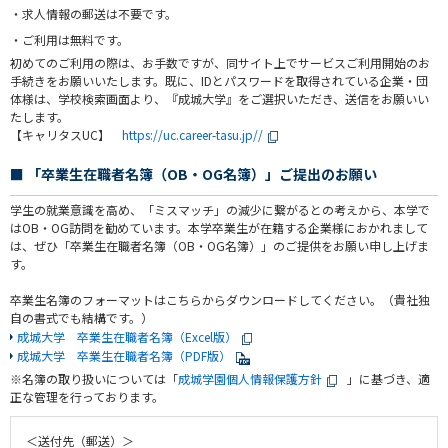
・
求人情報の郵送は不要です。
・
ご利用は無料です。
初めてのご利用の際は、お手数ですが、同サイト上でサービスご利用開始のお
手続きをお願いいたします。既に、IDとパスワードを取得されている企業・団
体様は、学校検索画面より、『成城大学』をご選択いただき、送信をお願いい
たします。
【キャリタスUC】
https://uc.career-tasu.jp//
■ 「卒業生在職者名簿（OB・OG名簿）」ご提出のお願い
学生の就業意識を高め、「ミスマッチ」の減少に繋がるとの考えから、本学で
はOB・OG訪問を勧めています。本学卒業生が在籍する企業様におかれまして
は、ぜひ「卒業生在職者名簿（OB・OG名簿）」のご提供をお願い申し上げま
す。
卒業生名簿のフォーマットはこちらからダウンロードしてください。（貴社独
自の書式でも結構です。）
成城大学 卒業生在職者名簿（Excel版）
成城大学 卒業生在職者名簿（PDF版）
※名簿の取り扱いについては「
成城学園個人情報保護方針
」に基づき、適
正な管理を行っております。
＜送付先（郵送）＞