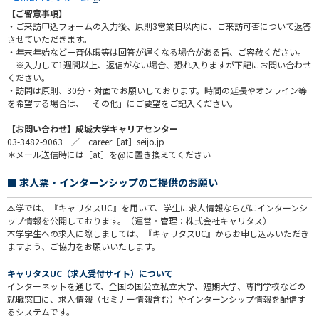
【ご留意事項】
・ご来訪申込フォームの入力後、原則3営業日以内に、ご来訪可否について返答
させていただきます。
・年末年始など一斉休暇等は回答が遅くなる場合がある旨、ご容赦ください。
※入力して1週間以上、返信がない場合、恐れ入りますが下記にお問い合わせ
ください。
・訪問は原則、30分・対面でお願いしております。時間の延長やオンライン等
を希望する場合は、「その他」にご要望をご記入ください。
【お問い合わせ】成城大学キャリアセンター
03-3482-9063 ／ career［at］seijo.jp
＊メール送信時には［at］を@に置き換えてください
■ 求人票・インターンシップのご提供のお願い
本学では、『キャリタスUC』を用いて、学生に求人情報ならびにインターンシ
ップ情報を公開しております。（運営・管理：株式会社キャリタス）
本学学生への求人に際しましては、『キャリタスUC』からお申し込みいただき
ますよう、ご協力をお願いいたします。
キャリタスUC（求人受付サイト）について
インターネットを通じて、全国の国公立私立大学、短期大学、専門学校などの
就職窓口に、求人情報（セミナー情報含む）やインターンシップ情報を配信す
るシステムです。