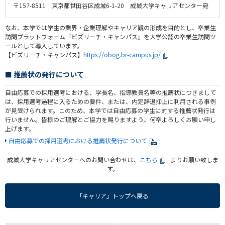
〒157-8511 東京都世田谷区成城6-1-20 成城大学キャリアセンター宛
なお、本学では学生の業界・企業理解やキャリア観の形成を目的とし、卒業生
訪問プラットフォーム『ビズリーチ・キャンパス』を大学公認の卒業生訪問ツ
ールとして導入しています。
【ビズリーチ・キャンパス】
https://obog.br-campus.jp/
■ 推薦状の発行について
自由応募での採用選考における、学長名、指導教員名等の推薦状につきまして
は、採用選考過程に入るための要件、または、内定辞退抑止に利用される事例
が見受けられます。このため、本学では自由応募の学生に対する推薦状発行は
行いません。皆様のご理解とご協力を賜りますよう、何卒よろしくお願い申し
上げます。
自由応募での採用選考における推薦状発行について
成城大学キャリアセンターへのお問い合わせは、
こちら
よりお願い致しま
す。
「キャリア」トップへ戻る