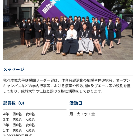
メッセージ
我々成城大學應援團リーダー部は、体育会部活動の応援や体連総会、オープン
キャンパスなどの学内行事等における演舞や校歌指揮及びエール等の役割を担
っており、成城大学の伝統と誇りを胸に活動をしております。
部員数（0）
活動日
4年 男0名 女0名
月・火・水・金
3年 男0名 女0名
2年 男0名 女0名
1年 男0名 女0名
※2023年2月時点