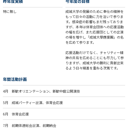
昨年度実績
今年度の目標
特に無し
成城大学の発展のために奉仕の精神を
もって日々の活動に力を注いで参りま
す。感染症の影響もまだ残っておりま
すが、本年は体育会団体への応援活動
の幅を広げ、また応援団としての出演
の場を増やし「成城大學應援團」の名
を広めて参ります。
応援活動だけでなく、チャリティー精
神の共有を広めることにも尽力して参
りますが、成城大学の勝利に貢献出来
るよう日々精進を重ねる次第です。
年間活動計画
4月 新歓オリエンテーション、新歓中庭公開演技
5月 成城パーティー出演、体育会応援
6月 体育会応援
7月 前期体連総会出演、前期納会