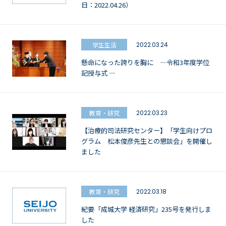
日：2022.04.26）
学生生活
2022.03.24
懸命になった誇りを胸に —令和3年度学位
記授与式 —
教育・研究
2022.03.23
【治療的司法研究センター】「学生向けプロ
グラム 松本俊彦先生との懇談会」を開催し
ました
教育・研究
2022.03.18
紀要「成城大学 経済研究」235号を発行しま
した