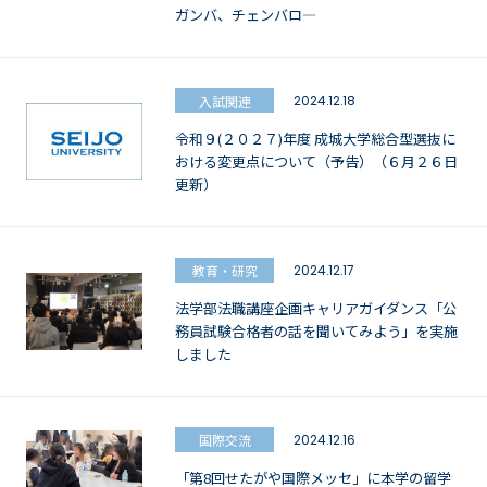
ガンバ、チェンバロ—
入試関連
2024.12.18
令和９(２０２７)年度 成城大学総合型選抜に
おける変更点について（予告）（６月２６日
更新）
教育・研究
2024.12.17
法学部法職講座企画キャリアガイダンス「公
務員試験合格者の話を聞いてみよう」を実施
しました
国際交流
2024.12.16
「第8回せたがや国際メッセ」に本学の留学