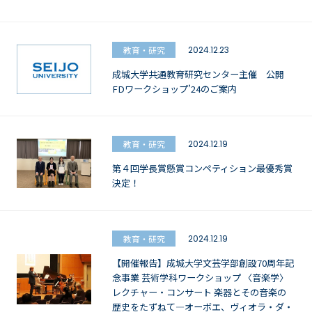
教育・研究
2024.12.23
成城大学共通教育研究センター主催 公開
FDワークショップ’24のご案内
教育・研究
2024.12.19
第４回学長賞懸賞コンペティション最優秀賞
決定！
教育・研究
2024.12.19
【開催報告】成城大学文芸学部創設70周年記
念事業 芸術学科ワークショップ 〈音楽学〉
レクチャー・コンサート 楽器とその音楽の
歴史をたずねて—オーボエ、ヴィオラ・ダ・