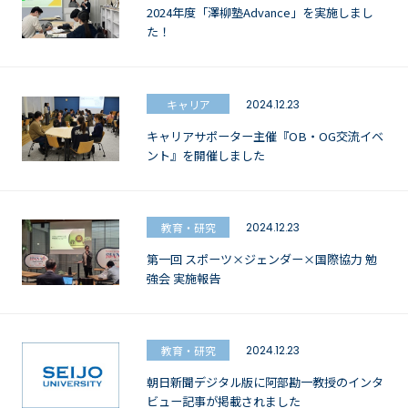
2024年度「澤柳塾Advance」を実施しまし
た！
キャリア
2024.12.23
キャリアサポーター主催『OB・OG交流イベ
ント』を開催しました
教育・研究
2024.12.23
第一回 スポーツ×ジェンダー×国際協力 勉
強会 実施報告
教育・研究
2024.12.23
朝日新聞デジタル版に阿部勘一教授のインタ
ビュー記事が掲載されました