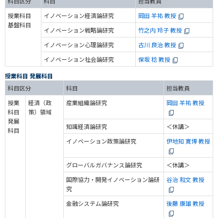
科目区分
科目
担当教員
授業科目
イノベーション経済論研究
岡田 羊祐 教授
基盤科目
イノベーション戦略論研究
竹之内 玲子 教授
イノベーション心理論研究
古川 良治 教授
イノベーション社会論研究
保坂 稔 教授
授業科目 発展科目
科目区分
科目
担当教員
授業
経済（政
産業組織論研究
岡田 羊祐 教授
科目
策）領域
発展
知識経済論研究
＜休講＞
科目
イノベーション政策論研究
伊地知 寛博 教授
グローバルガバナンス論研究
＜休講＞
国際協力・開発イノベーション論研
谷治 和文 教授
究
金融システム論研究
後藤 康雄 教授