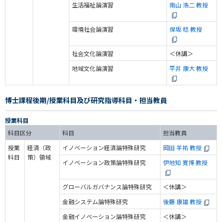
生活福祉論演習
南山 浩二 教授
環境社会論演習
保坂 稔 教授
社会文化論演習
＜休講＞
地域文化論演習
平井 康大 教授
博士課程後期/授業科目及び研究指導科目・担当教員
授業科目
科目区分
科目
担当教員
授業
経済（政
イノベーション経済論特殊研究
岡田 羊祐 教授
科目
策）領域
イノベーション政策論特殊研究
伊地知 寛博 教授
グローバルガバナンス論特殊研究
＜休講＞
金融システム論特殊研究
後藤 康雄 教授
金融イノベーション論特殊研究
＜休講＞