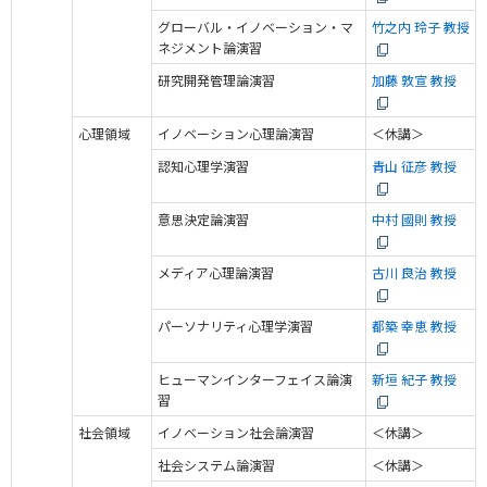
グローバル・イノベーション・マ
竹之内 玲子 教授
ネジメント論演習
研究開発管理論演習
加藤 敦宣 教授
心理領域
イノベーション心理論演習
＜休講＞
認知心理学演習
青山 征彦 教授
意思決定論演習
中村 國則 教授
メディア心理論演習
古川 良治 教授
パーソナリティ心理学演習
都築 幸恵 教授
ヒューマンインターフェイス論演
新垣 紀子 教授
習
社会領域
イノベーション社会論演習
＜休講＞
社会システム論演習
＜休講＞