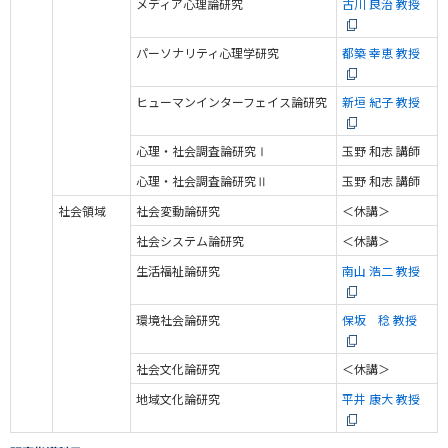
メディア心理論研究
古川 良治 教授
パーソナリティ心理学研究
都築 幸恵 教授
ヒューマンインターフェイス論研究
新垣 紀子 教授
心理・社会調査論研究Ⅰ
玉野 和志 講師
心理・社会調査論研究Ⅱ
玉野 和志 講師
社会領域
社会変動論研究
＜休講＞
社会システム論研究
＜休講＞
生活福祉論研究
南山 浩二 教授
環境社会論研究
保坂 稔 教授
社会文化論研究
＜休講＞
地域文化論研究
平井 康大 教授