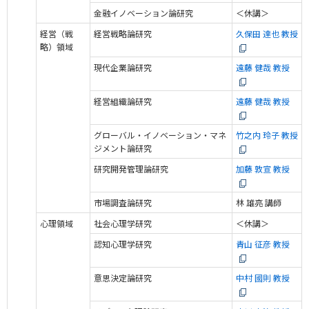
金融イノベーション論研究
＜休講＞
経営（戦
経営戦略論研究
久保田 達也 教授
略）領域
現代企業論研究
遠藤 健哉 教授
経営組織論研究
遠藤 健哉 教授
グローバル・イノベーション・マネ
竹之内 玲子 教授
ジメント論研究
研究開発管理論研究
加藤 敦宣 教授
市場調査論研究
林 雄亮 講師
心理領域
社会心理学研究
＜休講＞
認知心理学研究
青山 征彦 教授
意思決定論研究
中村 國則 教授