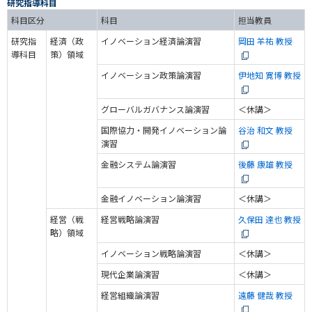
研究指導科目
科目区分
科目
担当教員
研究指
経済（政
イノベーション経済論演習
岡田 羊祐 教授
導科目
策）領域
イノベーション政策論演習
伊地知 寛博 教授
グローバルガバナンス論演習
＜休講＞
国際協力・開発イノベーション論
谷治 和文 教授
演習
金融システム論演習
後藤 康雄 教授
金融イノベーション論演習
＜休講＞
経営（戦
経営戦略論演習
久保田 達也 教授
略）領域
イノベーション戦略論演習
＜休講＞
現代企業論演習
＜休講＞
経営組織論演習
遠藤 健哉 教授