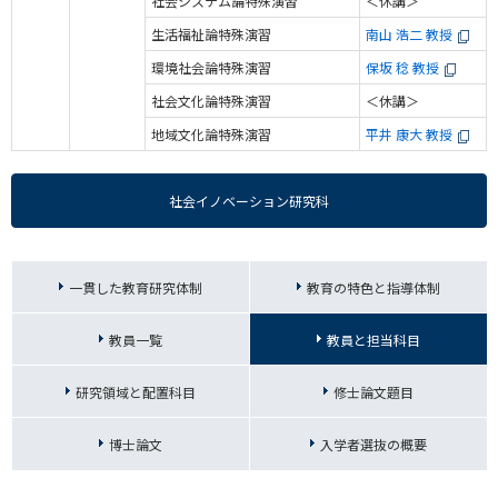
社会システム論特殊演習
＜休講＞
生活福祉論特殊演習
南山 浩二 教授
環境社会論特殊演習
保坂 稔 教授
社会文化論特殊演習
＜休講＞
地域文化論特殊演習
平井 康大 教授
社会イノベーション研究科
一貫した教育研究体制
教育の特色と指導体制
教員一覧
教員と担当科目
研究領域と配置科目
修士論文題目
博士論文
入学者選抜の概要