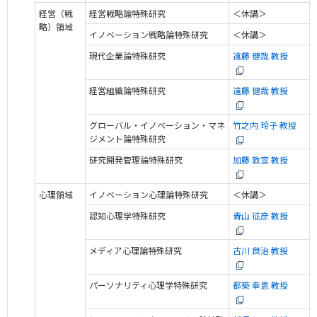
経営（戦
経営戦略論特殊研究
＜休講＞
略）領域
イノベーション戦略論特殊研究
＜休講＞
現代企業論特殊研究
遠藤 健哉 教授
経営組織論特殊研究
遠藤 健哉 教授
グローバル・イノベーション・マネ
竹之内 玲子 教授
ジメント論特殊研究
研究開発管理論特殊研究
加藤 敦宣 教授
心理領域
イノベーション心理論特殊研究
＜休講＞
認知心理学特殊研究
青山 征彦 教授
メディア心理論特殊研究
古川 良治 教授
パーソナリティ心理学特殊研究
都築 幸恵 教授