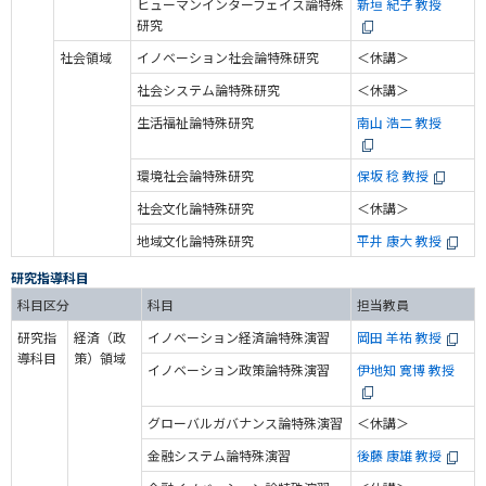
ヒューマンインターフェイス論特殊
新垣 紀子 教授
研究
社会領域
イノベーション社会論特殊研究
＜休講＞
社会システム論特殊研究
＜休講＞
生活福祉論特殊研究
南山 浩二 教授
環境社会論特殊研究
保坂 稔 教授
社会文化論特殊研究
＜休講＞
地域文化論特殊研究
平井 康大 教授
研究指導科目
科目区分
科目
担当教員
研究指
経済（政
イノベーション経済論特殊演習
岡田 羊祐 教授
導科目
策）領域
イノベーション政策論特殊演習
伊地知 寛博 教授
グローバルガバナンス論特殊演習
＜休講＞
金融システム論特殊演習
後藤 康雄 教授