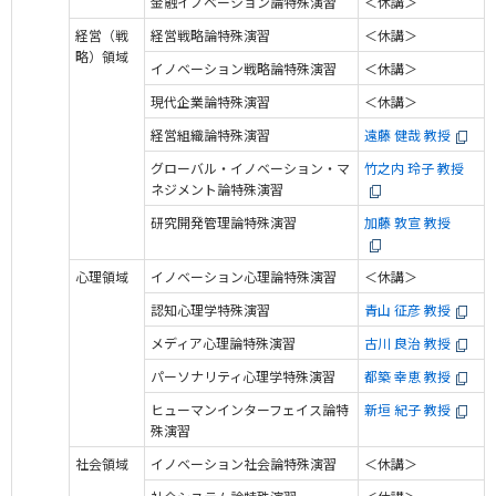
金融イノベーション論特殊演習
＜休講＞
経営（戦
経営戦略論特殊演習
＜休講＞
略）領域
イノベーション戦略論特殊演習
＜休講＞
現代企業論特殊演習
＜休講＞
経営組織論特殊演習
遠藤 健哉 教授
グローバル・イノベーション・マ
竹之内 玲子 教授
ネジメント論特殊演習
研究開発管理論特殊演習
加藤 敦宣 教授
心理領域
イノベーション心理論特殊演習
＜休講＞
認知心理学特殊演習
青山 征彦 教授
メディア心理論特殊演習
古川 良治 教授
パーソナリティ心理学特殊演習
都築 幸恵 教授
ヒューマンインターフェイス論特
新垣 紀子 教授
殊演習
社会領域
イノベーション社会論特殊演習
＜休講＞