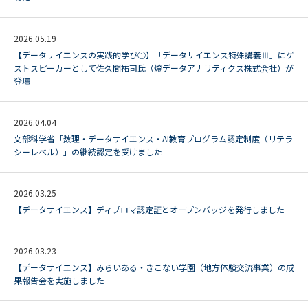
2026.05.19
【データサイエンスの実践的学び①】「データサイエンス特殊講義Ⅲ」にゲ
ストスピーカーとして佐久間祐司氏（燈データアナリティクス株式会社）が
登壇
2026.04.04
文部科学省「数理・データサイエンス・AI教育プログラム認定制度（リテラ
シーレベル）」の継続認定を受けました
2026.03.25
【データサイエンス】ディプロマ認定証とオープンバッジを発行しました
2026.03.23
【データサイエンス】みらいある・きこない学園（地方体験交流事業）の成
果報告会を実施しました