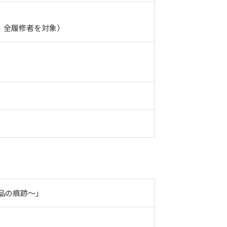
」全履修者を対象）
品の痕跡～」