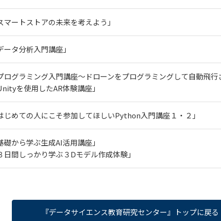
スマートストアの未来を考えよう」
データ分析入門講座」
プログラミング入門講座～ドローンをプログラミングして自動飛行
Unityを使用したAR体験講座」
はじめての人にこそ参加してほしいPython入門講座１・２」
基礎から学ぶ生成AI活用講座」
３日間しっかり学ぶ３Dモデル作成体験」
『データサイエンス教育研究センター』トップに戻る