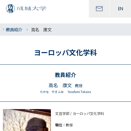
EN
教員紹介
高名 康文
ヨーロッパ文化学科
教員紹介
高名 康文
教授
たかな やすふみ
Yasufumi Takana
文芸学部 / ヨーロッパ文化学科
職位：
教授