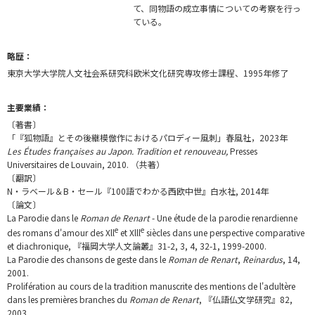
て、同物語の成立事情についての考察を行っ
ている。
略歴：
東京大学大学院人文社会系研究科欧米文化研究専攻修士課程、1995年修了
主要業績：
〔著書〕
「『狐物語』とその後継模倣作におけるパロディー風刺」春風社，2023年
Les Études françaises au Japon. Tradition et renouveau,
Presses
Universitaires de Louvain, 2010. （共著）
〔翻訳〕
N・ラベール＆B・セール『100語でわかる西欧中世』白水社, 2014年
〔論文〕
La Parodie dans le
Roman de Renart
- Une étude de la parodie renardienne
e
e
des romans d'amour des Xll
et Xlll
siècles dans une perspective comparative
et diachronique, 『福岡大学人文論叢』31-2, 3, 4, 32-1, 1999-2000.
La Parodie des chansons de geste dans le
Roman de Renart
,
Reinardus
, 14,
2001.
Prolifération au cours de la tradition manuscrite des mentions de l'adultère
dans les premières branches du
Roman de Renart
, 『仏語仏文学研究』82,
2003.