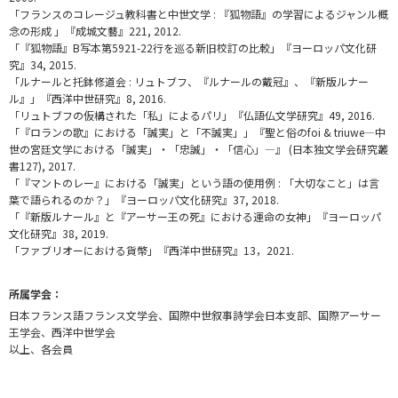
「フランスのコレージュ教科書と中世文学 : 『狐物語』の学習によるジャンル概
念の形成 」『成城文藝』221, 2012.
「『狐物語』B写本第5921-22行を巡る新旧校訂の比較」『ヨーロッパ文化研
究』34, 2015.
「ルナールと托鉢修道会 : リュトブフ、『ルナールの戴冠』、『新版ルナー
ル』」『西洋中世研究』8, 2016.
「リュトブフの仮構された「私」によるパリ」『仏語仏文学研究』49, 2016.
「『ロランの歌』における「誠実」と「不誠実」」『聖と俗のfoi & triuwe—中
世の宮廷文学における「誠実」・「忠誠」・「信心」—』 (日本独文学会研究叢
書127), 2017.
「『マントのレー』における「誠実」という語の使用例 : 「大切なこと」は言
葉で語られるのか？」『ヨーロッパ文化研究』37, 2018.
「『新版ルナール』と『アーサー王の死』における運命の女神」『ヨーロッパ
文化研究』38, 2019.
「ファブリオーにおける貨幣」『西洋中世研究』13，2021.
所属学会：
日本フランス語フランス文学会、国際中世叙事詩学会日本支部、国際アーサー
王学会、西洋中世学会
以上、各会員