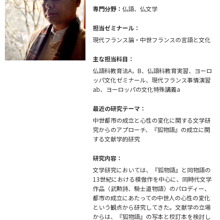
専門分野：
仏語、仏文学
担当ゼミナール：
現代フランス論・中世フランスの言語と文化
主な担当科目：
仏語科教育法A，B、仏語科教育実習、ヨーロ
ッパ文化ゼミナール、現代フランス事情演習
ab、ヨーロッパの文化特殊講義a
最近の研究テーマ：
中世都市の成立と心性の変化に関する文学研
究からのアプローチ、『狐物語』の成立に関
する文献学的研究
研究内容：
文学研究においては、『狐物語』と同物語の
13世紀における模倣作を中心に、同時代文学
作品（武勲詩、騎士道物語）のパロディー、
都市の成立にあたっての中世人の心性の変化
という観点から研究してきた。文献学の立場
からは、『狐物語』の写本と校訂本を検討し