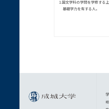
1.国文学科の学問を学修する
基礎学力を有する人。
経