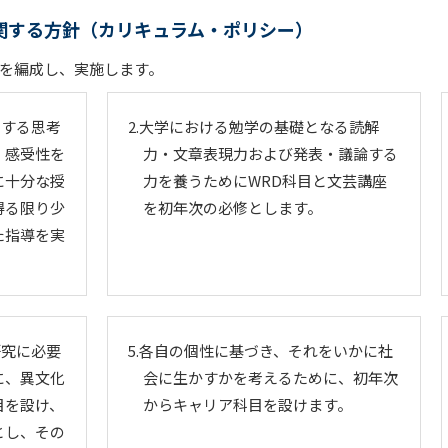
関する方針（カリキュラム・ポリシー）
を編成し、実施します。
関する思考
2.大学における勉学の基礎となる読解
、感受性を
力・文章表現力および発表・議論する
に十分な授
力を養うためにWRD科目と文芸講座
得る限り少
を初年次の必修とします。
た指導を実
研究に必要
5.各自の個性に基づき、それをいかに社
に、異文化
会に生かすかを考えるために、初年次
目を設け、
からキャリア科目を設けます。
とし、その