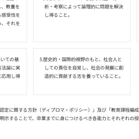
し、教養を
析・考察によって論理的に問題を解決
る感受性を
し得ること。
め、それを
ついての基
5.歴史的・国際的視野のもと、社会人と
方法論に実
しての責任を自覚し、社会の発展に創
に応用し得
造的に貢献する志を養っていること。
認定に関する方針（ディプロマ・ポリシー）」及び「教育課程編
明示することで、卒業までに身につけるべき各能力とそれぞれの