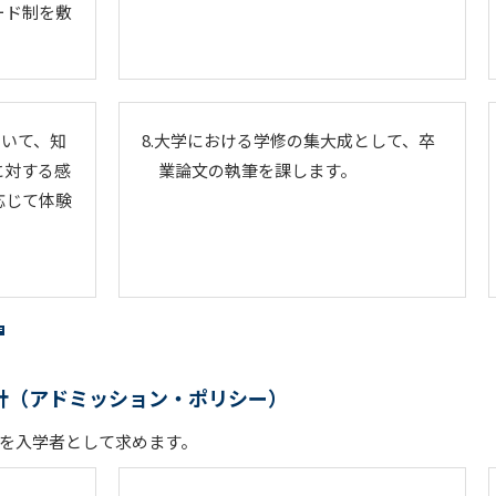
ード制を敷
ついて、知
8.大学における学修の集大成として、卒
に対する感
業論文の執筆を課します。
応じて体験
。
針（アドミッション・ポリシー）
を入学者として求めます。