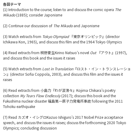
各回テーマ
(1) Introduction to the course; listen to and discuss the comic opera
The
Mikado
(1885); consider Japonisme
(2) Continue our discussion of
The Mikado
and Japonisme
(3) Watch extracts from
Tokyo Olympiad
『東京オリンピック』(director
Ichikawa Kon, 1965), and discuss this film and the 1964 Tokyo Olympics
(4) Read extracts from 桐野夏生Kirino Natsuo’s novel
Out
『アウト』(1997),
and discuss this book and the issues it raises
(5) Watch extracts from
Lost in Translation
『ロスト・イン・トランスレーショ
ン』(director Sofia Coppola, 2003), and discuss this film and the issues it
raises
(6) Read extracts from 小島力『わが涙滂々』Kojima Chikara’s poetry
collection
My Tears Flow Endlessly
(2017); discuss this book and the
Fukushima nuclear disaster 福島第一原子力発電所事故 following the 2011
Tohoku earthquake
(7) Read カズオ・イシグロKazuo Ishiguro’s 2017 Nobel Prize acceptance
speech, and discuss the issues it raises; discuss the forthcoming 2020 Tokyo
Olympics; concluding discussion