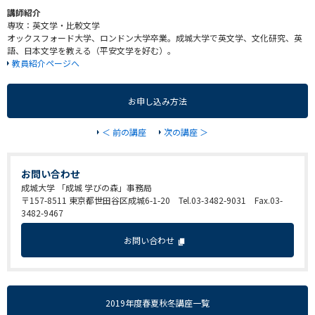
講師紹介
専攻：英文学・比較文学
オックスフォード大学、ロンドン大学卒業。成城大学で英文学、文化研究、英
語、日本文学を教える（平安文学を好む）。
教員紹介ページへ
お申し込み方法
＜ 前の講座
次の講座 ＞
お問い合わせ
成城大学 「成城 学びの森」事務局
〒157-8511 東京都世田谷区成城6-1-20 Tel.03-3482-9031 Fax.03-
3482-9467
お問い合わせ
2019年度春夏秋冬講座一覧