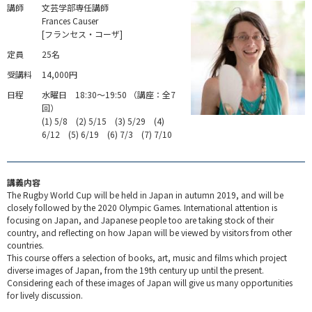
講師
文芸学部専任講師
Frances Causer
[フランセス・コーザ]
定員
25名
受講料
14,000円
日程
水曜日 18:30～19:50 （講座：全7
回）
(1) 5/8 (2) 5/15 (3) 5/29 (4)
6/12 (5) 6/19 (6) 7/3 (7) 7/10
講義内容
The Rugby World Cup will be held in Japan in autumn 2019, and will be
closely followed by the 2020 Olympic Games. International attention is
focusing on Japan, and Japanese people too are taking stock of their
country, and reflecting on how Japan will be viewed by visitors from other
countries.
This course offers a selection of books, art, music and films which project
diverse images of Japan, from the 19th century up until the present.
Considering each of these images of Japan will give us many opportunities
for lively discussion.