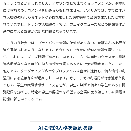
るようになるかもしれません。アマゾンなどで出てくるレコメンドが、選挙時
には候補者のレコメンドを始めるかもしれません。アメリカでは、すでにオバ
マ大統領の時代からネットやSNSを駆使した選挙戦術で当選を果たしたと言わ
れていますし、トランプ大統領の下では、フェイクニュースなどの情報操作が
選挙に与える影響が深刻な問題となっています。
こういう社会では、プライバシー情報の価値が高くなり、保護される必要が
強く意識されるようになります。そうやってできたのが個人情報保護法です
が、これにはしばしば問題が噴出しています。一方では学校のクラスから電話
連絡網がなくなるほどに個人情報を保護する方向に社会が動きました。しかし
他方では、ターゲティング広告やプロファイルは密かに進行し、個人情報の利
活用による産業革命が唱えられています。そして、その利活用が行き過ぎた例
として、学生の就職情報サービス会社が、学生に無断で個々の学生のネット閲
覧記録を分析し、特定の学生の辞退率を希望する企業に売り渡していた問題は
記憶に新しいところです。
AIに法的人格を認める話