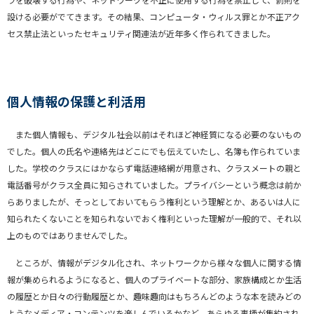
設ける必要がでてきます。その結果、コンピュータ・ウィルス罪とか不正アク
セス禁止法といったセキュリティ関連法が近年多く作られてきました。
個人情報の保護と利活用
また個人情報も、デジタル社会以前はそれほど神経質になる必要のないもの
でした。個人の氏名や連絡先はどこにでも伝えていたし、名簿も作られていま
した。学校のクラスにはかならず電話連絡網が用意され、クラスメートの親と
電話番号がクラス全員に知らされていました。プライバシーという概念は前か
らありましたが、そっとしておいてもらう権利という理解とか、あるいは人に
知られたくないことを知られないでおく権利といった理解が一般的で、それ以
上のものではありませんでした。
ところが、情報がデジタル化され、ネットワークから様々な個人に関する情
報が集められるようになると、個人のプライベートな部分、家族構成とか生活
の履歴とか日々の行動履歴とか、趣味趣向はもちろんどのような本を読みどの
ようなメディア・コンテンツを楽しんでいるかなど、あらゆる事柄が集約され