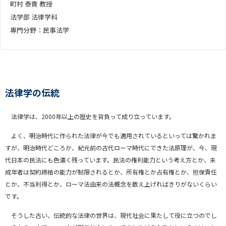
町村 泰貴 教授
法学部 法律学科
専門分野：民事法学
法律学の伝統
法律学は、2000年以上の歴史を背負って成り立っています。
よく、明治時代に作られた法律が今でも適用されているといっては驚かれま
すが、明治時代どころか、紀元前の古代ローマ時代にできた法原理が、今、現
代日本の民法にも色濃く残っています。民法の権利能力という考え方とか、未
成年者は契約締結の能力が制限されるとか、所有権とか占有権とか、担保責任
とか、不当利得とか、ローマ法由来の法概念を数え上げればきりがないくらい
です。
そうした古い、伝統的な法律の世界は、現代社会に果たして役に立つのでし