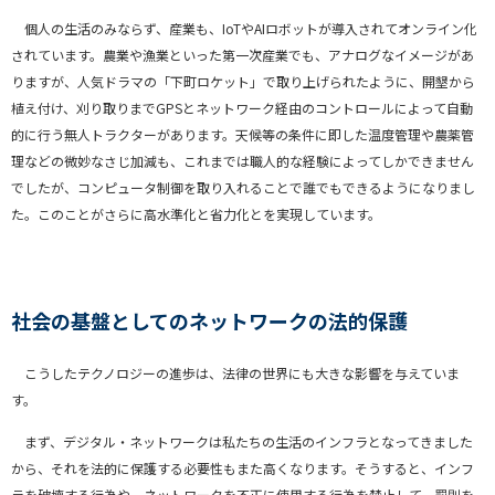
個人の生活のみならず、産業も、IoTやAIロボットが導入されてオンライン化
されています。農業や漁業といった第一次産業でも、アナログなイメージがあ
りますが、人気ドラマの「下町ロケット」で取り上げられたように、開墾から
植え付け、刈り取りまでGPSとネットワーク経由のコントロールによって自動
的に行う無人トラクターがあります。天候等の条件に即した温度管理や農薬管
理などの微妙なさじ加減も、これまでは職人的な経験によってしかできません
でしたが、コンピュータ制御を取り入れることで誰でもできるようになりまし
た。このことがさらに高水準化と省力化とを実現しています。
社会の基盤としてのネットワークの法的保護
こうしたテクノロジーの進歩は、法律の世界にも大きな影響を与えていま
す。
まず、デジタル・ネットワークは私たちの生活のインフラとなってきました
から、それを法的に保護する必要性もまた高くなります。そうすると、インフ
ラを破壊する行為や、ネットワークを不正に使用する行為を禁止して、罰則を