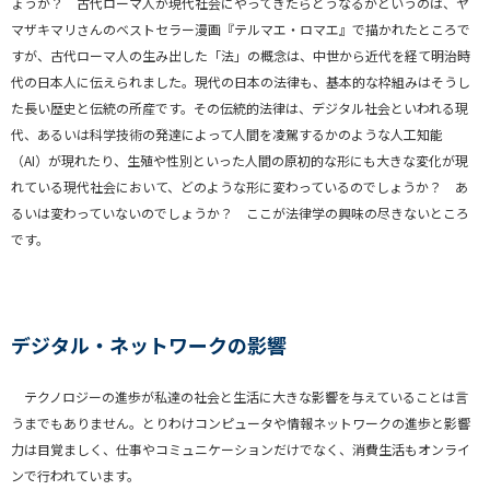
ょうか？ 古代ローマ人が現代社会にやってきたらどうなるかというのは、ヤ
マザキマリさんのベストセラー漫画『テルマエ・ロマエ』で描かれたところで
すが、古代ローマ人の生み出した「法」の概念は、中世から近代を経て明治時
代の日本人に伝えられました。現代の日本の法律も、基本的な枠組みはそうし
た長い歴史と伝統の所産です。その伝統的法律は、デジタル社会といわれる現
代、あるいは科学技術の発達によって人間を凌駕するかのような人工知能
（AI）が現れたり、生殖や性別といった人間の原初的な形にも大きな変化が現
れている現代社会において、どのような形に変わっているのでしょうか？ あ
るいは変わっていないのでしょうか？ ここが法律学の興味の尽きないところ
です。
デジタル・ネットワークの影響
テクノロジーの進歩が私達の社会と生活に大きな影響を与えていることは言
うまでもありません。とりわけコンピュータや情報ネットワークの進歩と影響
力は目覚ましく、仕事やコミュニケーションだけでなく、消費生活もオンライ
ンで行われています。