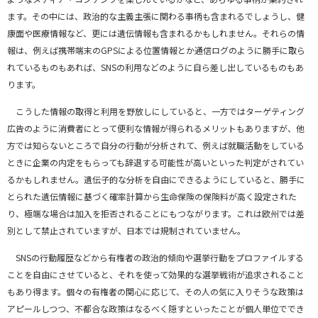
ます。その中には、政治的な主義主張に関わる事柄も含まれるでしょうし、健
康面や医療情報など、更には遺伝情報も含まれるかもしれません。それらの情
報は、例えば携帯端末のGPSによる位置情報とか通信ログのように勝手に取ら
れているものもあれば、SNSの利用などのように自ら差し出しているものもあ
ります。
こうした情報の取得と利用を野放しにしていると、一方ではターゲティング
広告のように消費者にとって便利な情報が得られるメリットもありますが、他
方では知らないところで自分の行動が分析されて、例えば就職活動をしている
ときに企業の内定をもらっても辞退する可能性が高いといった判定がされてい
るかもしれません。遺伝子的な分析を自由にできるようにしていると、勝手に
とられた遺伝情報に基づく確率計算から生命保険の保険料が高く設定された
り、極端な場合は加入を拒否されることにもつながります。これは欧州では差
別として禁止されていますが、日本では規制されていません。
SNSの行動履歴などから有権者の政治的傾向や選挙行動をプロファイルする
ことを自由にさせていると、それを使って効果的な選挙戦術が追求されること
もあり得ます。個々の有権者の関心に応じて、その人の気に入りそうな政策は
アピールしつつ、不都合な政策はなるべく隠すといったことが個人単位ででき