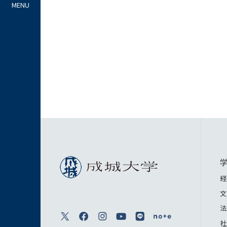
経
文
法
社