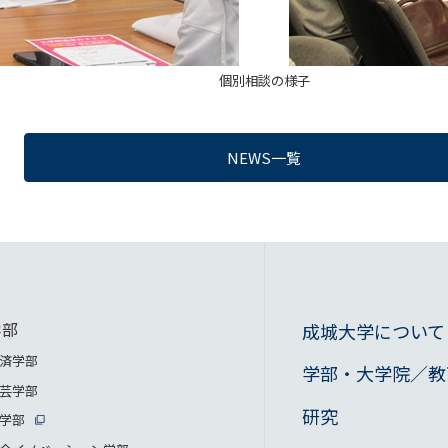
個別相談の様子
NEWS一覧
学部
成城大学について
済学部
学部・大学院／教
芸学部
研究
学部