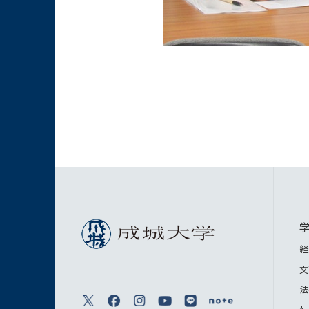
経
文
法