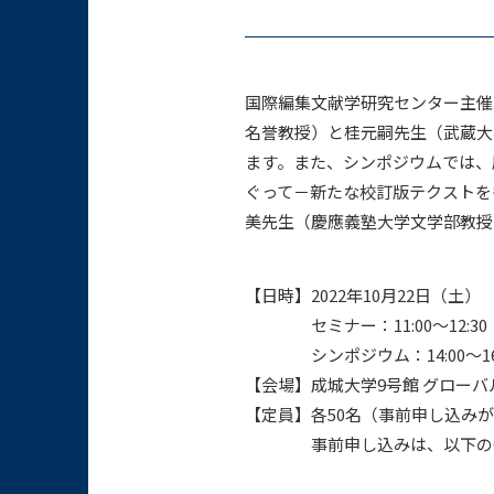
国際編集文献学研究センター主催
名誉教授）と桂元嗣先生（武蔵大
ます。また、シンポジウムでは、
ぐって－新たな校訂版テクストを
美先生（慶應義塾大学文学部教授
【日時】2022年10月22日（土）
セミナー：11:00～12:3
シンポジウム：14:00～16:
【会場】成城大学9号館 グロー
【定員】各50名（事前申し込み
事前申し込みは、以下のGoog