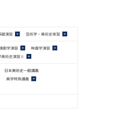
基礎演習
芸術学・美術史実習
演劇学演習
映画学演習
洋美術史演習Ⅱ
日本美術史一般講義
Ⅱ
美学特殊講義