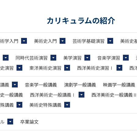
カリキュラムの紹介
術学入門
美術史入門
芸術学基礎演習
美術史
同時代芸術演習
美学演習
音楽学演習
史演習
東洋美術史演習
西洋美術史演習Ⅰ
西
講義
音楽学一般講義
演劇学一般講義
映画学一般講義
史一般講義
西洋美術史一般講義Ⅰ
西洋美術史一般講義
殊講義
美術史特殊講義
ル
卒業論文