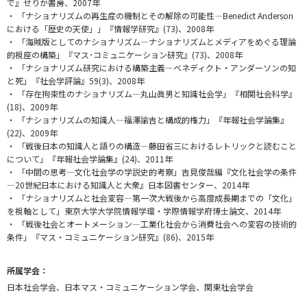
で』せりか書房、2007年
・ 「ナショナリズムの再生産の機制とその解除の可能性—Benedict Anderson
における「歴史の天使」」『情報学研究』(73)、2008年
・ 「海賊版としてのナショナリズム—ナショナリズムとメディアをめぐる理論
的視座の構築」『マス･コミュニケーション研究』(73)、2008年
・ 「ナショナリズム研究における構築主義—ベネディクト・アンダーソンの知
と死」『社会学評論』59(3)、2008年
・ 「存在拘束性のナショナリズム—丸山眞男と知識社会学」『相関社会科学』
(18)、2009年
・ 「ナショナリズムの知識人—福澤諭吉と構成的権力」『年報社会学論集』
(22)、2009年
・ 「戦後日本の知識人と語りの構造—藤田省三におけるレトリックと読むこと
について」『年報社会学論集』(24)、2011年
・ 「中間の思考—文化社会学の学説史的考察」吉見俊哉編『文化社会学の条件
—20世紀日本における知識人と大衆』日本図書センター、2014年
・ 「ナショナリズムと社会変容—第一次大戦後から高度成長期までの「文化」
を視軸として」東京大学大学院情報学環・学際情報学府博士論文、2014年
・ 「戦後社会とオートメーション—工業化社会から消費社会への変容の技術的
条件」『マス・コミュニケーション研究』(86)、2015年
所属学会：
日本社会学会、日本マス・コミュニケーション学会、関東社会学会