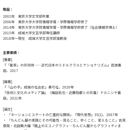
略歴：
2002年 東京大学文学部卒業
2006年 東京大学大学院情報学環・学際情報学府修了
2014年 東京大学大学院情報学環・学際情報学府修了（社会情報学博士）
2015年 成城大学文芸学部専任講師
2018年～現在 成城大学文芸学部准教授
主要業績：
[著書]
『「能率」の共同体——近代日本のミドルクラスとナショナリズム』岩波書
店、2017
[編著]
『「山の手」成城の社会史』青弓社，2020年
『技術と文化のメディア論』（梅田拓也・近藤和都との共篇）ナカニシヤ書
店，2021年
[論文]
・ 「ネーションとステートの亡霊的な関係」『現代思想』35(1)、2007年
・ 「ちんどん屋の実践とその可能性—見ること、歩くこと、変えること」吉見
俊哉・北田暁大編『路上のエスノグラフィ—ちんどん屋からグラフィティま