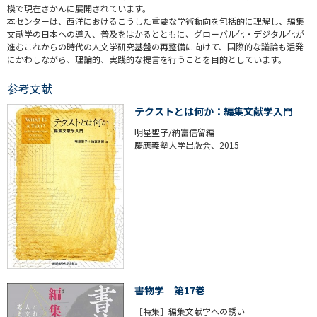
模で現在さかんに展開されています。
本センターは、西洋におけるこうした重要な学術動向を包括的に理解し、編集
文献学の日本への導入、普及をはかるとともに、グローバル化・デジタル化が
進むこれからの時代の人文学研究基盤の再整備に向けて、国際的な議論も活発
にかわしながら、理論的、実践的な提言を行うことを目的としています。
参考文献
テクストとは何か：編集文献学入門
明星聖子/納富信留編
慶應義塾大学出版会、2015
書物学 第17巻
［特集］編集文献学への誘い