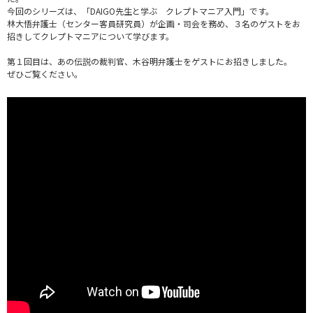
今回のシリーズは、「DAIGO先生と学ぶ クレプトマニア入門」です。
林大悟弁護士（センター客員研究員）が企画・司会を務め、３名のゲストをお
招きしてクレプトマニアについて学びます。
第１回目は、あの伝説の裁判官、木谷明弁護士をゲストにお招きしました。
ぜひご覧ください。