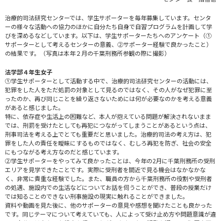
治療的司法研究センターでは、学生サポーターを毎年募集しています。センタ
ーの様々な活動への協力のほかに自分たち自身で自習プログラムを計画して学
びを深めるなどしています。以下は、学生サポーターたちへのアンケート（①
サポーターとして考えるセンターの意義、②サポーター経験で良かったこと）
の結果です。（写真は本年２月の千葉刑務所参観の際に撮影）
法学部４年生女子
①学生サポーターとして活動する中で、治療的司法研究センターの活動には、
犯罪をした人をただ処罰の対象として見るのではなく、その人がなぜ犯罪に至
ったのか、再び同じことを繰り返さないためには何が必要なのかを考える意義
があると感じました。
特に、依存症や生活上の困難など、本人が抱えている問題が解決されないまま
では、刑罰を受けたとしても再犯につながってしまうことがあるという点は、
刑事司法を考える上でとても重要だと思いました。治療的司法の考え方は、犯
罪をした人の責任を曖昧にするものではなく、むしろ再犯を防ぎ、社会の安全
にもつながる考え方なのだと感じています。
②学生サポーターをやってみて良かったことは、今年の2月に千葉刑務所の受刑
エリアを見学できたことです。実際に受刑者を間近で見る機会はなかなかな
く、非常に貴重な経験でした。また、職員の方から千葉刑務所の役割や受刑者
の処遇、施設内での生活などについてお話を伺うことができ、普段の授業だけ
では知ることのできない刑事施設の現実に触れることができました。
資料や動画を見た後に、他のサポーターの意見や感想を聞けたことも良かった
です。同じテーマについて考えていても、人によって受け止め方や問題意識が違