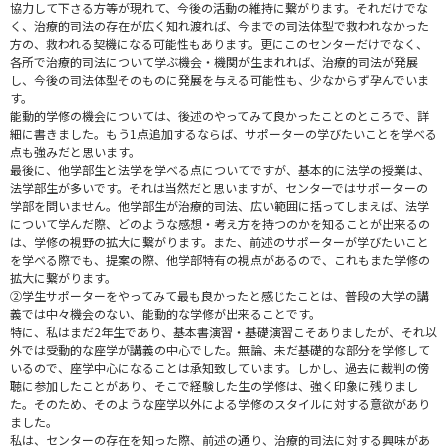
協力して下さる方等が現れて、今後の活動の維持に繋がります。それだけでな
く、治療的司法の存在が広く知れ渡れば、今までの司法体型で救われなかった
方の、救われる契機になる可能性もあります。更にこのセンターだけでなく、
各所で治療的司法について学ぶ機会・機関が生まれれば、治療的司法が発展
し、今後の司法体型そのものに発展を与える可能性も、少なからず孕んでいま
す。
能動的学修の機会については、後述のやってみて良かったことのところで、詳
細に書きました。もう1点追加するならば、サポーターの学びたいことを学べる
点も強みだと思います。
最後に、他学部生と法学を学べる点についてですが、基本的に法学の授業は、
法学部生が多いです。それは当然だと思いますが、センターではサポーターの
学部を問いません。他学部生が治療的司法、広い範囲に括ってしまえば、法学
について学んだ際、どのような感想・考え方を持つのかを知ることが出来るの
は、学修の視野の拡大に繋がります。また、前述のサポーターが学びたいこと
を学べる際でも、提案の際、他学部特有の視点があるので、これもまた学修の
拡大に繋がります。
②学生サポーターをやってみて最も良かったと感じたことは、普段の大学の講
義では中々機会のない、能動的な学修が出来ることです。
特に、私はまだ2年生であり、基本書演習・基礎演習こそありましたが、それ以
外では受動的な座学が講義の中心でした。無論、未だ基礎的な部分を学修して
いるので、座学中心になることは承知致しています。しかし、過去に裁判の傍
聴に参加したことがあり、そこで経験した生の学修は、強く印象に残りまし
た。そのため、そのような座学以外による学修のスタイルに対する意欲があり
ました。
私は、センターの存在を知った際、前述の通り、治療的司法に対する興味があ