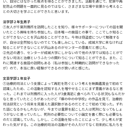
い、自分にはなかった視点を得ることができました。活動を通じて、犯罪や再
犯防止の問題を一面的に見るのではなく、さまざまな立場や背景から考えるこ
との大切さを学ぶことができたと思います。
法学部２年生男子
①友人が千葉刑務所を訪問したことを知り、様々サポーターについての話を聞
いたところ興味を持ち参加した。日本唯一の施設との事で、ここでしか知るこ
とができないことを沢山知ることができた。今年は窃盗症について勉強する
が、自分は全然知らないのでとても楽しみにしている。成城大学に来なければ
知ることができないことが沢山あるのがセンターの意義だと感じた。
②先述の通り、センターが成城大学にしかないので他の大学では知ることがで
きない司法と治療というふたつの関わりについて知ることができる。また、こ
れに関連する施設の訪問もある（私は参加した時期的に訪問ができなかった
が）ので、本当に良い経験ができるのが良い点と感じた。
文芸学部１年女子
①治療的司法という支援によって再犯を防ぐという考えを映画鑑賞会で初めて
認識したため、この活動を認知する人を増やせることにまず意義があるなと思
った。これまでは刑務所に入った人が3食満足に食べられている状況もなんだか
なと思っていたところがあったけど『塀の中の中学校』の作品を見て、治療的
司法研究という将来を見据えた選択肢があるのだとそこで初めて知った。ずれ
た話になるかもしれないが、今までは重罪を起こした人は死刑になってもしょ
うがないと思っていたし、死刑の必要性について小論文を書く際にも必要なも
のだと認識していた。しかし、この活動を知ったことによって、少し考えが変
わった気がする。この治療的司法の活動がその人だけでなく将来的に私たちを