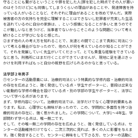
守ることにも繋がるということや罪を犯した人(罪を犯した時点でその人が悪い
のはそうだけど)にも同情してしまうくらいの理由があることや、発達障害を持
っている人がいることなど、それぞれに理由があることを改めて学んだ。実際
被害者の方の気持ちを完全に理解することはできないし犯罪者が充実した生活
を送れているのに自分の家族は、、という感情になることが多いと思うのでそ
こが難しいなと思うけど、当事者でないからこそこのような問題について考え
続けることが学びになると感じた。
②まず他の人の考え方を知れることで、友達との間でここまで真剣に司法につ
いて考える機会がなかったので、他の人が何を考えているのか知ることができ
て、それを発展していく先生がいてくださって、とても貴重な経験をできている
なと思う。刑務所にはまだ行くことができていませんが、現地に足を運ぶきっ
かけを利用すればもっと自分の視野を広げられるのかなと思っている。
法学部２年男子
①センターの活動意義には、治療的司法という特異的な学修内容・治療的司法
の存在を広めようと、強く発信している点・学生サポーターに、普段は出来な
い能動的な学修の機会を設けている点・別の学部の学生サポーターと、法学に
ついて学べる点があります。
まず、学修内容について。治療的司法では、法学だけでなく心理学的要素もあ
ります。私は、心理学にも興味があったので、この、学問的に多面性を持つ治
療的司法の存在に、強く惹かれました。この学問について、大学1～4年生、学
部問わず学べる点は、唯一無二です。
そして、その唯一無二の学問の存在を広めようと、強く発信している点は、セ
ンターの活動維持だけでなく、二次三次的に見れば、多くの人に影響を与えま
す。強く発信することで、センターに興味をして下さる方、センターの活動に