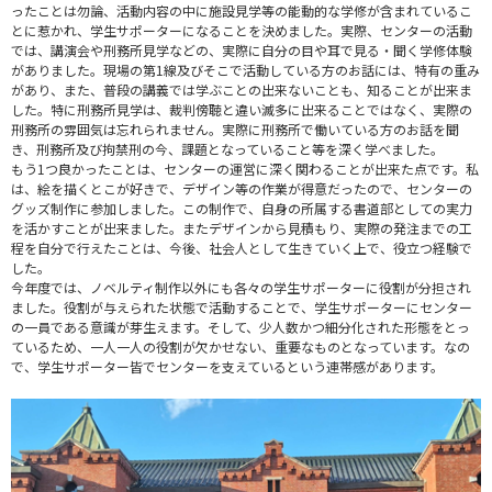
ったことは勿論、活動内容の中に施設見学等の能動的な学修が含まれているこ
とに惹かれ、学生サポーターになることを決めました。実際、センターの活動
では、講演会や刑務所見学などの、実際に自分の目や耳で見る・聞く学修体験
がありました。現場の第1線及びそこで活動している方のお話には、特有の重み
があり、また、普段の講義では学ぶことの出来ないことも、知ることが出来ま
した。特に刑務所見学は、裁判傍聴と違い滅多に出来ることではなく、実際の
刑務所の雰囲気は忘れられません。実際に刑務所で働いている方のお話を聞
き、刑務所及び拘禁刑の今、課題となっていること等を深く学べました。
もう1つ良かったことは、センターの運営に深く関わることが出来た点です。私
は、絵を描くとこが好きで、デザイン等の作業が得意だったので、センターの
グッズ制作に参加しました。この制作で、自身の所属する書道部としての実力
を活かすことが出来ました。またデザインから見積もり、実際の発注までの工
程を自分で行えたことは、今後、社会人として生きていく上で、役立つ経験で
した。
今年度では、ノベルティ制作以外にも各々の学生サポーターに役割が分担され
ました。役割が与えられた状態で活動することで、学生サポーターにセンター
の一員である意識が芽生えます。そして、少人数かつ細分化された形態をとっ
ているため、一人一人の役割が欠かせない、重要なものとなっています。なの
で、学生サポーター皆でセンターを支えているという連帯感があります。