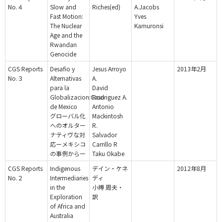
No.４
Slow and
Riches(ed)
A.Jacobs
Fast Motion:
Yves
The Nuclear
Kamuronsi
Age and the
Rwandan
Genocide
CGS Reports
Desafio y
Jesus Arroyo
2013年2月
No.３
Alternativas
A.
para la
David
Globalizacion:Caso
Rodriguez A.
de Mexico
Antonio
グローバル化
Mackintosh
へのオルター
R.
ナティヴな対
Salvador
応ーメキシコ
Carrillo R
の事例からー
Taku Okabe
CGS Reports
Indigenous
デイン・ケネ
2012年8月
No.２
Intermediaries
ディ
in the
小榑 周夫・
Exploration
訳
of Africa and
Australia