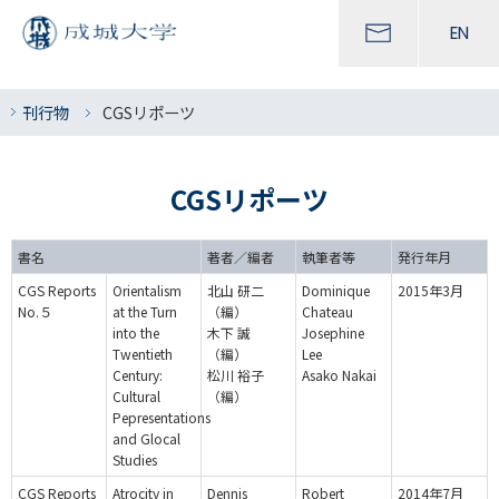
EN
刊行物
CGSリポーツ
CGSリポーツ
書名
著者／編者
執筆者等
発行年月
CGS Reports
Orientalism
北山 研二
Dominique
2015年3月
No.５
at the Turn
（編）
Chateau
into the
木下 誠
Josephine
Twentieth
（編）
Lee
Century:
松川 裕子
Asako Nakai
Cultural
（編）
Pepresentations
and Glocal
Studies
CGS Reports
Atrocity in
Dennis
Robert
2014年7月