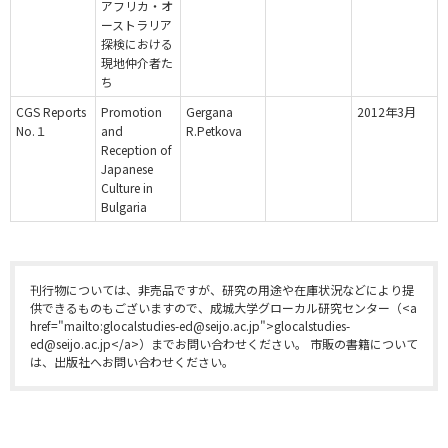
アフリカ・オ
ーストラリア
探検における
現地仲介者た
ち
CGS Reports
Promotion
Gergana
2012年3月
No.１
and
R.Petkova
Reception of
Japanese
Culture in
Bulgaria
刊行物については、非売品ですが、研究の用途や在庫状況などにより提
供できるものもございますので、成城大学グローカル研究センター（<a
href="mailto:glocalstudies-ed@seijo.ac.jp">glocalstudies-
ed@seijo.ac.jp</a>）までお問い合わせください。 市販の書籍について
は、出版社へお問い合わせください。