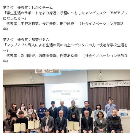
第２位 優秀賞：しかくチーム
「学生生活のサポートをより身近に手軽に～もしキャンパススクエアがアプリ
になったら～」
代表者：平野友莉菜。長井美樹、田中彩夏 （社会イノベーション学部３
年）
第３位 優秀賞：都築ゼミＡ
「マップアプリ導入による生活の質の向上～デジタルの力で快適な学校生活を
～」
代表者：及川尚登。遠藤陽美季、門奈あゆ美 （社会イノベーション学部３
年）