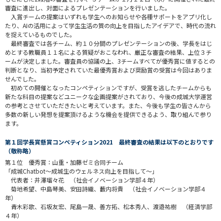
審査に進出し、対面によるプレゼンテーションを行いました。
入賞チームの提案はいずれも学生へのお知らせや各種サポートをアプリ化し
たり、AIの活用によって学生生活の質の向上を目指したアイデアで、時代の流れ
を捉えているものでした。
最終審査では各チーム、約１０分間のプレゼンテーションの後、学長をはじ
めとする教職員１１名による質疑がおこなわれ、厳正な審査の結果、上位３チ
ームが決定しました。審査員の協議の上、3チームすべてが優秀賞に値するとの
判断となり、当初予定されていた最優秀賞および奨励賞の受賞は今回はありま
せんでした。
初めての開催となったコンペティションですが、受賞を逃したチームからも
新たな科目の提案などユニークな企画提案がされており、今後の成城大学運営
の参考とさせていただきたいと考えています。また、今後も学生の皆さんから
多数の新しい発想を提案頂けるような機会を提供できるよう、取り組んで参り
ます。
第１回学長賞懸賞コンペティション2021 最終審査の結果は以下のとおりです
（敬称略）
第１位 優秀賞：山重・加藤ゼミ合同チーム
「成城Chatbot～成城生のウェルネス向上を目指して～」
代表者：井澤瑠々花 （社会イノベーション学部４年）
菊地希望、中島琴美、安田詩織、藪内将貴 （社会イノベーション学部４
年）
青木彩歌、石坂友宏、尾島一晟、善方拓、松本秀人、渡邉祐樹 （経済学部
４年）