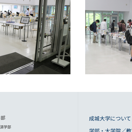
学部
成城大学について
済学部
学部・大学院／教