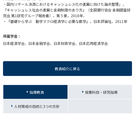
・国内リテール決済におけるキャッシュレス化の進展に向けた論点整理」，
『キャッシュレス社会の進展と金融制度のあり方』（全国銀行協会 金融調査研
究会 第1研究グループ報告書），第５章，2018年．
・『基礎から学ぶ 動学マクロ経済学に必要な数学』，日本評論社，2011年
所属学会：
日本経済学会、日本金融学会、日本財政学会、日本応用経済学会
教員紹介に戻る
指導教員
授業科目・研究指導
人材育成の目的と3つの方針