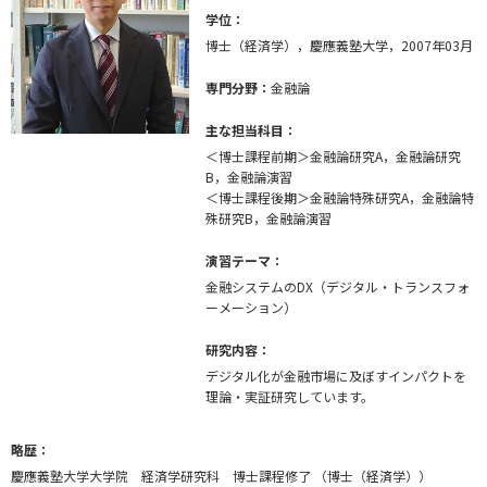
学位：
博士（経済学），慶應義塾大学，2007年03月
専門分野：
金融論
主な担当科目：
＜博士課程前期＞金融論研究A，金融論研究
B，金融論演習
＜博士課程後期＞金融論特殊研究A，金融論特
殊研究B，金融論演習
演習テーマ：
金融システムのDX（デジタル・トランスフォ
ーメーション）
研究内容：
デジタル化が金融市場に及ぼすインパクトを
理論・実証研究しています。
略歴：
慶應義塾大学大学院 経済学研究科 博士課程修了 （博士（経済学））