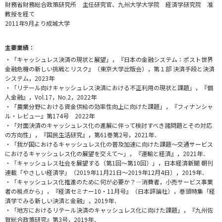
財務省財務総合政策研究所 主任研究官、九州大学大学院 経済学研究院 准
教授を経て
2011年9月より成城大学
主要業績：
・「キャッシュレス決済の現状と展望」，『日本の金融システム：ポスト世界
金融危機の新しい挑戦とリスク』（東京大学出版会），第１部 決済手段と決済
システム，2023年
・「リテール向けキャッシュレス決済における不正利用の現状と課題」，『個
人金融』，Vol.17，No.2，2022年
・「農業分野における資金供給の効率性向上に向けた課題」，『フィナンシャ
ル・レビュー』第174号 2022年
・「対面決済のキャッシュレス化の進展に伴って検討すべき諸問題とその対応
の方向性」，『国民生活研究』，第61巻第2号，2021年．
・「我が国におけるキャッシュレス化の普及加速に向けた課題～交通サービス
におけるキャッシュレス化の展望を交えて～」，『運輸と経済』，2021年．
・「キャッシュレス社会を展望する（第1回～第10回）」，日本経済新聞 朝刊
連載「やさしい経済学」（2019年11月21日～2019年12月4日），2019年．
・「キャッシュレス化推進のために何が必要か？—消費者，小売サービス事業
者の視点から」，『経済セミナー10・11月号』（日本評論社），巻頭特集「経
済学でみる新しい決済と金融」，2019年．
・「地方におけるリテール決済のキャッシュレス化に向けた課題」，『九州佐
賀総合政策研究』第3号，2019年．