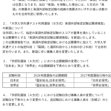
は任意となります。当日「英語」を受験した場合には、Ｓ方式の「英
語」の換算点と英語外部検定試験の成績の換算点のいずれか高い点数の
ものを合否判定に使用いたします。
２．「大学入学共通テスト利用選抜（Ｂ方式）英語外部検定試験出願資格型」
の新設について
法学部において、指定の英語外部検定試験のスコアが基準を満たしていること
を出願要件とする「英語外部検定試験出願資格型」を新設いたします。
この出願資格型では、英語外部検定試験における出願要件に加えて、大学入学
共通テストの指定科目（「国語」と選択科目から１科目の計２科目）で合否判
定を行います。また、新設に伴い募集人員を変更いたします。
３．「学部別選抜（Ａ方式）」における出題範囲の変更について
「日本史」及び「世界史」の出題範囲を下表のとおり変更します。
試験科目
2026年度選抜の出題範囲
2027年度選抜以降の
日本史
「歴史総合,日本史探究」
「日本史探究」
世界史
「歴史総合,世界史探究」
「世界史探究」
４．「学部別選抜（Ａ方式）」における試験日及び募集人員の変更について
試験日を下表のとおり変更のうえ、各試験日における募集人員を（別紙2）のと
おり変更します。