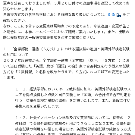
更点を公表しておりましたが、３月２０日付けの追加事項を追記して改めてお
知らせいたします。
各選抜方式及び各学部学科における詳細な取り扱いについては、
別添
をご
確認ください。
なお、ここに予告する変更点は現時点での予定であり、今後追加・変更が生じ
た場合には、本学ホームページにおいて随時ご案内いたします。また、出願の
際は受験年度の一般選抜募集要項を必ずご確認ください。
１．「全学部統一選抜（Ｓ方式）」における選抜型の追加と英語外部検定試験
の利用について
２０２７年度選抜から、全学部統一選抜（Ｓ方式）（以下、「Ｓ方式」）にお
いて当日受験した「英語」及び「国語」の合計点で合否判定を行う従来の試験
方式を「２教科型」と名称を改めたうえで、Ｓ方式において以下の変更をいた
します。
１‐１．経済学部においては、２教科型に加え、英語外部検定試験のス
コアを得点換算した点数と当日受験した「国語」の合計点で合否判定を
行う「英語外部検定試験必須型」を新設いたします。また、新設に伴い
募集人員を変更いたします。
１‐２．社会イノベーション学部及び文芸学部においては、従来の「２
教科型」で英語外部検定試験の利用ができるようになります。英語外部
検定試験の利用を申請した場合には、英語外部検定試験の成績をＳ方式
の「英語」の点数に換算して合否判定を行い、Ｓ方式の「英語」の受験