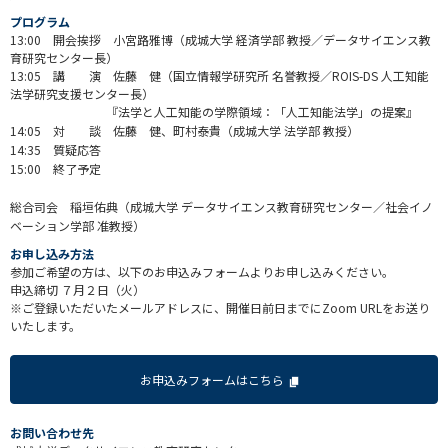
プログラム
13:00 開会挨拶 小宮路雅博（成城大学 経済学部 教授／データサイエンス教
育研究センター長）
13:05 講 演 佐藤 健（国立情報学研究所 名誉教授／ROIS-DS 人工知能
法学研究支援センター長）
『法学と人工知能の学際領域：「人工知能法学」の提案』
14:05 対 談 佐藤 健、町村泰貴（成城大学 法学部 教授）
14:35 質疑応答
15:00 終了予定
総合司会 稲垣佑典（成城大学 データサイエンス教育研究センター／社会イノ
ベーション学部 准教授）
お申し込み方法
参加ご希望の方は、以下のお申込みフォームよりお申し込みください。
申込締切 ７月２日（火）
※ご登録いただいたメールアドレスに、開催日前日までにZoom URLをお送り
いたします。
お申込みフォームはこちら
お問い合わせ先