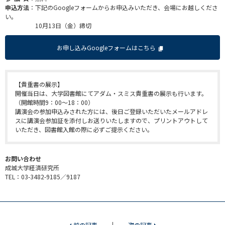
申込方法
：下記のGoogleフォームからお申込みいただき、会場にお越しくださ
い。
10月13日（金）締切
お申し込みGoogleフォームはこちら
【貴重書の展示】
開催当日は、大学図書館にてアダム・スミス貴重書の展示も行います。
（開館時間9：00～18：00）
講演会の参加申込みされた方には、後日ご登録いただいたメールアドレ
スに講演会参加証を添付しお送りいたしますので、プリントアウトして
いただき、図書館入館の際に必ずご提示ください。
お問い合わせ
成城大学経済研究所
TEL：03-3482-9185／9187
前の記事
次の記事