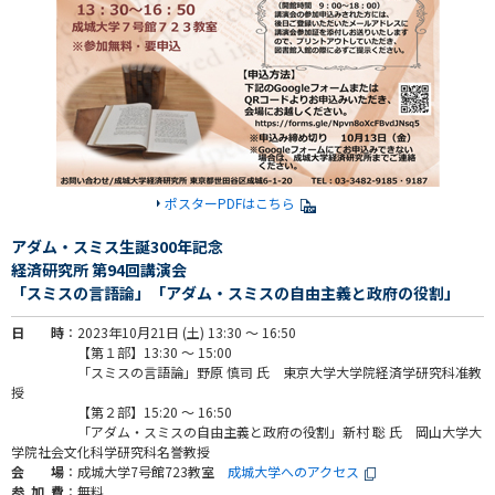
ポスターPDFはこちら
アダム・スミス生誕300年記念
経済研究所 第94回講演会
「スミスの言語論」「アダム・スミスの自由主義と政府の役割」
日 時
：2023年10月21日 (土) 13:30 〜 16:50
【第１部】13:30 〜 15:00
「スミスの言語論」野原 慎司 氏 東京大学大学院経済学研究科准教
授
【第２部】15:20 〜 16:50
「アダム・スミスの自由主義と政府の役割」新村 聡 氏 岡山大学大
学院社会文化科学研究科名誉教授
会 場
：成城大学7号館723教室
成城大学へのアクセス
参 加 費
：無料