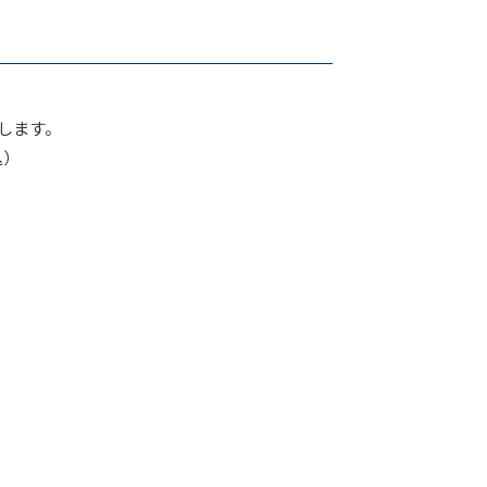
します。
込）