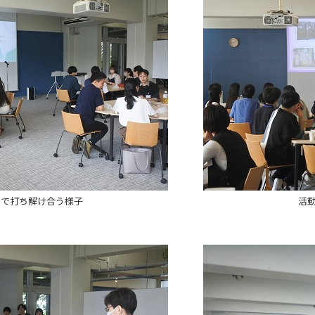
クで打ち解け合う様子
活