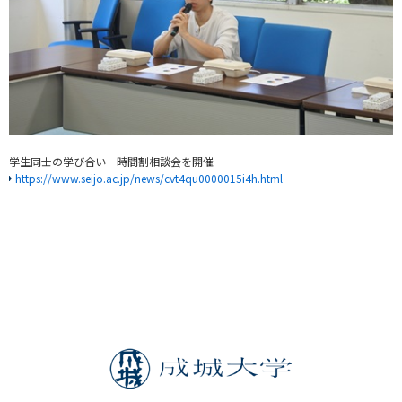
学生同士の学び合い—時間割相談会を開催—
https://www.seijo.ac.jp/news/cvt4qu0000015i4h.html