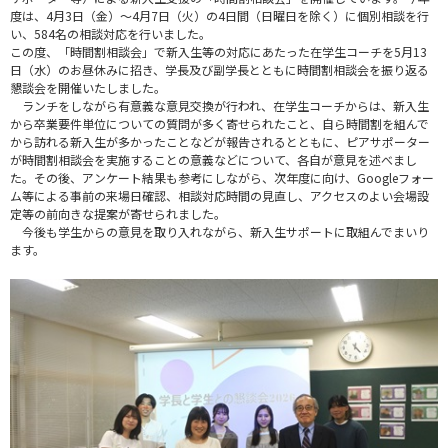
度は、4月3日（金）～4月7日（火）の4日間（日曜日を除く）に個別相談を行
い、584名の相談対応を行いました。
この度、「時間割相談会」で新入生等の対応にあたった在学生コーチを5月13
日（水）のお昼休みに招き、学長及び副学長とともに時間割相談会を振り返る
懇談会を開催いたしました。
ランチをしながら有意義な意見交換が行われ、在学生コーチからは、新入生
から卒業要件単位についての質問が多く寄せられたこと、自ら時間割を組んで
から訪れる新入生が多かったことなどが報告されるとともに、ピアサポーター
が時間割相談会を実施することの意義などについて、各自が意見を述べまし
た。その後、アンケート結果も参考にしながら、次年度に向け、Googleフォー
ム等による事前の来場日確認、相談対応時間の見直し、アクセスのよい会場設
定等の前向きな提案が寄せられました。
今後も学生からの意見を取り入れながら、新入生サポートに取組んでまいり
ます。