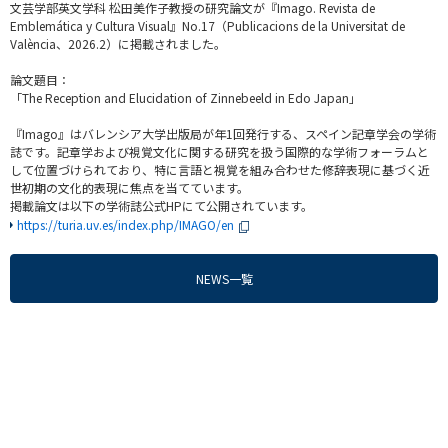
文芸学部英文学科 松田美作子教授の研究論文が『Imago. Revista de
Emblemática y Cultura Visual』No.17（Publicacions de la Universitat de
València、2026.2）に掲載されました。
論文題目：
「The Reception and Elucidation of Zinnebeeld in Edo Japan」
『Imago』はバレンシア大学出版局が年1回発行する、スペイン記章学会の学術
誌です。記章学および視覚文化に関する研究を扱う国際的な学術フォーラムと
して位置づけられており、特に言語と視覚を組み合わせた修辞表現に基づく近
世初期の文化的表現に焦点を当てています。
掲載論文は以下の学術誌公式HPにて公開されています。
https://turia.uv.es/index.php/IMAGO/en
NEWS一覧