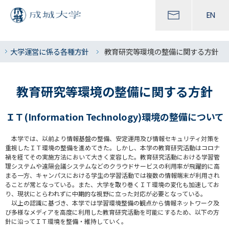
EN
大学運営に係る各種方針
教育研究等環境の整備に関する方針
教育研究等環境の整備に関する方針
ＩＴ(Information Technology)環境の整備について
本学では、以前より情報基盤の整備、安定運用及び情報セキュリティ対策を
重視したＩＴ環境の整備を進めてきた。しかし、本学の教育研究活動はコロナ
禍を経てその実施方法において大きく変容した。教育研究活動における学習管
理システムや遠隔会議システムなどのクラウドサービスの利用率が飛躍的に高
まる一方、キャンパスにおける学生の学習活動では複数の情報端末が利用され
ることが常となっている。また、大学を取り巻くＩＴ環境の変化も加速してお
り、現状にとらわれずに中期的な視野に立った対応が必要となっている。
以上の認識に基づき、本学では学習環境整備の観点から情報ネットワーク及
び多様なメディアを高度に利用した教育研究活動を可能にするため、以下の方
針に沿ってＩＴ環境を整備・維持していく。