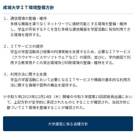
成城大学ＩＴ環境整備方針
１．通信環境の整備・維持
多様な機器を滞りなくネットワークに接続可能とする環境を整備・維持
し、学生が所有するＰＣを含む多様な通信機器を学習活動に有効利用でき
る環境を提供する。
２．ＩＴサービスの提供
学生の学習活動及び授業の円滑実施を支援するため、必要なＩＴサービス
（クラウドサービスやソフトウェアなど）の提供、並びに、学内施設で利
用する教育用ＰＣの貸出環境及び印刷環境の整備・維持をする。
３．利用方法に関する支援
学生の学習活動において必要となるＩＴサービスや機器の基本的な利用方
法に関する情報や習熟の機会を提供する。
※令和５年(2023年)12月14日（木）開催の令和５年度第13回部局長会議におい
て、上記方針が全学的に承認されたものとすることが確認され、当該方針に
基づいてＩＴ環境を整備することが確認された。
大学運営に係る各種方針