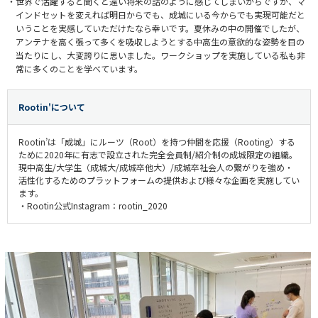
・
世界で活躍すると聞くと遠い将来の話のように感じてしまいがちですが、マ
インドセットを変えれば明日からでも、成城にいる今からでも実現可能だと
いうことを実感していただけたなら幸いです。夏休みの中の開催でしたが、
アンテナを高く張って多くを吸収しようとする中高生の意欲的な姿勢を目の
当たりにし、大変誇りに思いました。ワークショップを実施している私も非
常に多くのことを学べています。
Rootin'について
Rootin’は「成城」にルーツ（Root）を持つ仲間を応援（Rooting）する
ために2020年に有志で設立された完全会員制/紹介制の成城限定の組織。
現中高生/大学生（成城大/成城卒他大）/成城卒社会人の繋がりを強め・
活性化するためのプラットフォームの提供および様々な企画を実施してい
ます。
・Rootin公式Instagram：rootin_2020