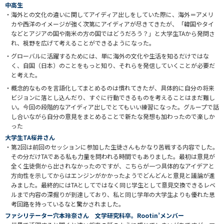
中高生
・
海外との文化の違いに関してアイディア出しをしていた際に、海外＝アメリ
カや西洋のイメージが強く次第にアイディアが尽きてきたが、「韓国やタイ
などとアジアの国や南米の方の国ではどうだろう？」と大学生TAから発問さ
れ、視野を広げて考えることができるようになった。
・
グローバルに活躍するためには、単に海外の文化や生活を知るだけではな
く、自国（日本）のことをもっと知り、それらを発信していくことが必要だ
と考えた。
・
概念的なものを言語化してまとめるのは慣れてきたが、具体的に自分の将来
ビジョンに落とし込んだり、すぐに行動できるものを考えることはまだ難し
い。今回の段階的なアイディア出しでとてもいい練習になった。グループで話
し合いながら自分の意見をまとめることで新たな発想も加わったので楽しか
った
大学生TA桜井さん
・
第2回は前回のセッションに参加した生徒さんもかなり苦戦する内容でした。
その分だけTAである私も力量を問われる時間でもありました。最初は意見が
全く生徒側から出されなかったのですが、こちらが一つ具体的なアイデアと
方向性を示してからはエンジンがかかったようでどんどんと意見と議論が進
みました。最終的にはTAとしてではなく同じ学生として意見交換できるレベ
ルまで内容の深掘りが到達しており、私と同じ学年の大学生よりも優れた思
考回路を持っているなと驚かされました。
ファシリテーター穴本玲奈さん 文学研究科卒。Rootin’メンバー