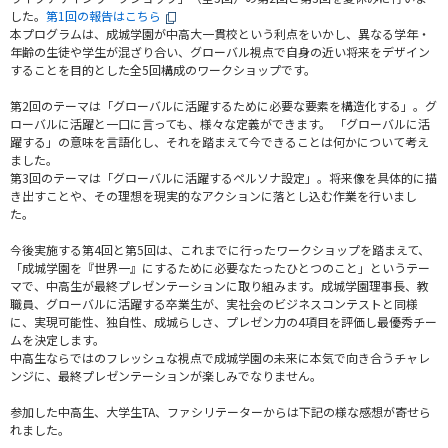
した。
第1回の報告はこちら
本プログラムは、成城学園が中高大一貫校という利点をいかし、異なる学年・
年齢の生徒や学生が混ざり合い、グローバル視点で自身の近い将来をデザイン
することを目的とした全5回構成のワークショップです。
第2回のテーマは「グローバルに活躍するために必要な要素を構造化する」。グ
ローバルに活躍と一口に言っても、様々な定義ができます。 「グローバルに活
躍する」の意味を言語化し、それを踏まえて今できることは何かについて考え
ました。
第3回のテーマは「グローバルに活躍するペルソナ設定」。将来像を具体的に描
き出すことや、その理想を現実的なアクションに落とし込む作業を行いまし
た。
今後実施する第4回と第5回は、これまでに行ったワークショップを踏まえて、
「成城学園を『世界一』にするために必要なたったひとつのこと」というテー
マで、中高生が最終プレゼンテーションに取り組みます。成城学園理事長、教
職員、グローバルに活躍する卒業生が、実社会のビジネスコンテストと同様
に、実現可能性、独自性、成城らしさ、プレゼン力の4項目を評価し最優秀チー
ムを決定します。
中高生ならではのフレッシュな視点で成城学園の未来に本気で向き合うチャレ
ンジに、最終プレゼンテーションが楽しみでなりません。
参加した中高生、大学生TA、ファシリテーターからは下記の様な感想が寄せら
れました。