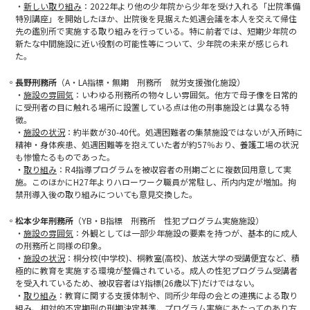
・
新しい取り組み
：2022年より他の少年院から少年を受け入れる「出院準備
特別講座」を開始したほか、出院後を見据えた処遇会議を本人を交えて帰住
先の鑑別所で実施する取り組みを行っている。特に前者では、短期少年院の
新たな中間施設に近い役割の可能性等について、少年院の未来が感じられ
た。
◦長野刑務所
（A・LA指標・無期 刑務所 就労支援強化施設）
・
施設の雰囲気
：いわゆる刑務所の物々しい雰囲気。他方で母子像を日常的
に受刑者の目に触れる場所に設置している点は他の刑事施設とは異なる特
徴。
・
施設の状況
：約半数が30-40代。処遇困難者の集禁施設ではないが入所時に
精神・身体疾患、処遇困難等を抱えていた者が約57％おり、養護工場の状況
も惨憺たるものであった。
・
取り組み
：R4指導プログラムを被収容者の刑期ごとに複数回用意して実
施。このほかにH27年よりハローワーク職員が常駐し、所内内定が増加。拘
禁刑導入後の取り組みについても意見交換した。
◦松本少年刑務所
（YB・B指標 刑務所 性犯プログラム実施施設）
・
施設の雰囲気
：外観としては一部少年施設の要素を持つが、基本的に成人
の刑務所と同様の印象。
・
施設の状況
：桐分校(中学校)、桐教室(高校)、放送大学の受講便宜など、積
極的に教育を実施する環境が整備されている。成人の性犯プログラム受講者
を受入れているため、被収容者はY指標(26歳以下)だけではない。
・
取り組み
：教育に関する支援体制や、同所少年母の会との連携による取り
組み、相対的不定期刑の刑期決定基準、プログラム実施にあたってのあり方