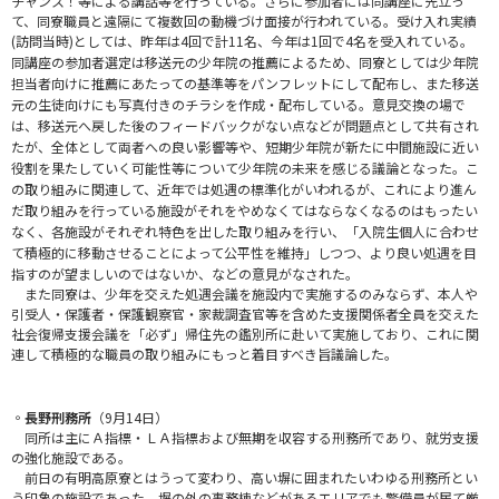
チャンス！等による講話等を行っている。さらに参加者には同講座に先立っ
て、同寮職員と遠隔にて複数回の動機づけ面接が行われている。受け入れ実績
(訪問当時)としては、昨年は4回で計11名、今年は1回で4名を受入れている。
同講座の参加者選定は移送元の少年院の推薦によるため、同寮としては少年院
担当者向けに推薦にあたっての基準等をパンフレットにして配布し、また移送
元の生徒向けにも写真付きのチラシを作成・配布している。意見交換の場で
は、移送元へ戻した後のフィードバックがない点などが問題点として共有され
たが、全体として両者への良い影響等や、短期少年院が新たに中間施設に近い
役割を果たしていく可能性等について少年院の未来を感じる議論となった。こ
の取り組みに関連して、近年では処遇の標準化がいわれるが、これにより進ん
だ取り組みを行っている施設がそれをやめなくてはならなくなるのはもったい
なく、各施設がそれぞれ特色を出した取り組みを行い、「入院生個人に合わせ
て積極的に移動させることによって公平性を維持」しつつ、より良い処遇を目
指すのが望ましいのではないか、などの意見がなされた。
また同寮は、少年を交えた処遇会議を施設内で実施するのみならず、本人や
引受人・保護者・保護観察官・家裁調査官等を含めた支援関係者全員を交えた
社会復帰支援会議を「必ず」帰住先の鑑別所に赴いて実施しており、これに関
連して積極的な職員の取り組みにもっと着目すべき旨議論した。
◦長野刑務所
（9月14日）
同所は主にＡ指標・ＬＡ指標および無期を収容する刑務所であり、就労支援
の強化施設である。
前日の有明高原寮とはうって変わり、高い塀に囲まれたいわゆる刑務所とい
う印象の施設であった。塀の外の事務棟などがあるエリアでも警備員が居て厳