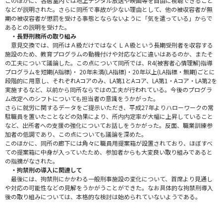
このほかに、各居室内では地上デジタル放送や映画等を自由に視聴できること
などが説明された。さらに同所で事故が少ない理由として、他の被収容者が無
期の被収容者が懲罰を受ける事態とならないように「気を遣っている」からで
あるとの説明を受けた。
・長野刑務所の取り組み
意見交換では、同所はＡ級だけではなくＬＡ級という長期受刑者を収容する
施設のため、教育プログラムの動機付けや対応などに違いはあるのか、またそ
の工夫について議論した。この点について同所では、R4(被害者心情理解)指導
プログラムを短期(A指標)・ 20年未満(LA指標)・20年以上(LA指標・無期)ごとに
段階的に用意し、それぞれAコアのみ、LA第1とAコア、LA第1・Aコア・LA第2を
実施するなど、以前から同所ならではの工夫が行われている。今後のプログラ
ム改定へのシフトについても担当者の意識をうかがった。
さらに就労に関するデータをご提示いただき、平成27年よりハローワークの常
駐職員を置いたことなどの効果により、所内内定率が大幅に上昇していること
など、出所者への支援の強化についてお話しをうかがった。反面、職業訓練参
加者の低調であり、この点についても議論を深めた。
このほかに、同所の廊下には角々に職員用提案箱が設置されており、ほぼすべ
ての提案箱に中身が入っていたため、参加者からも大変良い取り組みであると
の指摘がなされた。
・拘禁刑の導入に関連して
最後には、拘禁刑にかかわる一般刑事施設の変化について、首席より見通し
や対応の可能性などの見解をうかがうことができた。なお具体的な拘禁刑導入
後の取り組みについては、本格的な検討は始められていないようである。