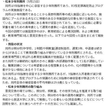
◦松本少年刑務所
（9月15日）
同所はYB指標を中心に収容する少年刑務所であり、R3性犯罪再犯防止プログ
ラムの実施施設である。
同所は少年刑務所であることから長野刑務所等の成人施設に近いものの、施
設内にプールがある点などに特徴のある少年施設的な印象も受ける施設となっ
ている。同所には成長期にある青年が収容されており、彼らには成長に必要な
栄養を補うための青年食として通常の食事に一品を追加している。
今回の訪問では施設見学のほか、教育統括による概況説明、および教育統
括・教育専門官3名と意見交換を行った。以下では今回伺った話をまとめて報告
する。
・施設の状況
同所は桐分校(中学校、1年間)や桐教室(通信制高校、通常3年、中退者は続き
から)があることで教育的取り組みが根付いている少年刑務所とされる。そのた
め教育専門官と呼ばれる教育担当職員が他施設より多く配置されている。
また同所では継続的に塩尻のきのこ農園へ外部通勤作業として1名が通勤してい
る。職業訓練については希望者はある程度集まるものの、IQの問題等から対象
者が少ない傾向にあるそうである。
なお同所はYB指標を収容する少年刑務所であるが、Y指標の入所者数が減少傾
向にある上、性犯プログラムの受講のためにB指標の被収容者が移送されてくる
ため、同所全体の被収容者の平均年齢は29.6歳となっている。
・松本少年刑務所の取り組み
意見交換の場では特に、桐分校、桐教室、その他学力向上を推進する取り組
みについて伺った。この点につき、桐分校の今後の運用の展望や、同所では数
年前から放送大学に入学して勉強している者もいる(完全自費)ことなどについて
説明を受け、また彼らへのサポートの方法についても議論した。