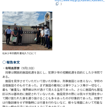
https://www.moj.go.jp/kyousei1/kyousei05_0
)
松本少年刑務所 敷地入り口にて
○ 報告本文
◦有明高原寮
（9月13日）
同寮は開放的施設処遇を旨とし、犯罪少年の短期処遇を目的とした少年院で
ある。
施設を見学させていただいて抱いた印象は、刑事施設とは思えない、学校の
合宿施設そのものであった。まず施設の敷地には塀やフェンス等が一切なく、
最も「厳重な」境界線は外が透けて見える生垣であった。さらに施設内も居住
区以外は基本的に施錠されていないため、施設見学の際には我々が先頭を歩い
て開け放たれた扉を通り抜けることも多々あったのが印象的であった。同寮で
は行動訓練をせず移動時には行進を行わないなど、様々な場面において可能な
限り一般の生活に近づけるように工夫されている。