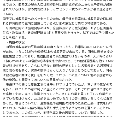
重であり、収容区の塀の入口は暗証番号と静脈認証式の二重の電子錠扉が設置
されているほか、塀の内側にはトラップセンサー式のケーブルが張り巡らされ
ていた。
同所では被収容者へのメッセージのため、母子像を日常的に被収容者の目に触
れる体育館前の室内に設置している点は他の施設とは異なり特徴的である。
今回の訪問では施設見学のほか、庶務課長による概況説明、および企画担当
首席・教育統括・教育部門職員2名と意見交換を行った。以下では同所で伺った
ことを紹介する。
・施設の状況
同所の被収容者の平均年齢は48歳となっており、約半数(48.9％)を30～40代
が占め、さらに22.6％を60歳以上の被収容者が占めている。同所は就労支援の
強化施設となっており、処遇困難者の集禁施設ではないものの、入所時におい
て何らかの(あるいは複数の)精神疾患や身体疾患、その他処遇困難を抱えていた
者が56.8％であり、さらに入所後も時間の経過とともに各種疾患や処遇困難状
態に陥る者も多く、実際の数字はもっと大きいだろうとのことであった。同所
は被収容者に関する統計を細かく取っており、この点について他の参加者から
他の施設にも見習ってほしいとの意見がなされた。
施設見学の際には養護工場の様子も見学させて頂いたが、車いすや義足の者
も多く、ほとんどの者が椅子に座ることができず、それぞれに合わせて作られ
た座椅子や床に座って作業を行っていた。さらに作業を見ても正しく作業がで
きている者は少なく、ただ前を見つめているだけの者も複数いるような状況で
あった。彼らについては、運動機能や脳機能の維持のために出勤・作業を行わ
せており、作業の内容も可能な限り手先を使うようなものを選んでいるとのこ
とであった。この点につき、拘禁刑導入後の展望等についても議論した。