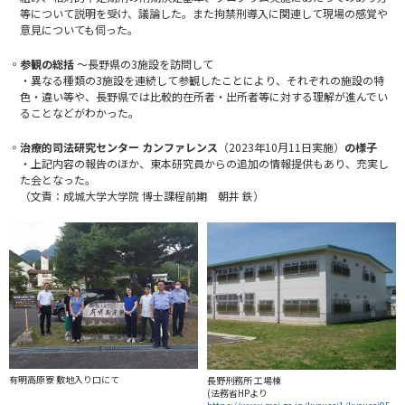
等について説明を受け、議論した。また拘禁刑導入に関連して現場の感覚や
意見についても伺った。
◦参観の総括
～長野県の3施設を訪問して
・異なる種類の3施設を連続して参観したことにより、それぞれの施設の特
色・違い等や、長野県では比較的在所者・出所者等に対する理解が進んでい
ることなどがわかった。
◦治療的司法研究センター カンファレンス
（2023年10月11日実施）
の様子
・上記内容の報告のほか、東本研究員からの追加の情報提供もあり、充実し
た会となった。
（文責：成城大学大学院 博士課程前期 朝井 鉄）
有明高原寮 敷地入り口にて
長野刑務所 工場棟
(法務省HPより