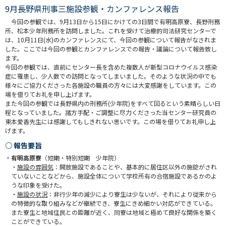
9月長野県刑事三施設参観・カンファレンス報告
今回の参観では、9月13日から15日にかけての3日間で有明高原寮、長野刑務
所、松本少年刑務所を訪問しました。これを受けて治療的司法研究センターで
は、10月11日(水)のカンファレンスにて、今回の参観について報告がなされま
した。ここでは今回の参観とカンファレンスでの報告・議論について報告致し
ます。
今回の参観では、直前にセンター長を含めた複数人が新型コロナウイルス感染
症に罹患し、少人数での訪問となってしまいました。そのような状況の中でも
様々にご協力くださった各施設の職員の方々には大変感謝をしています。この
場を借りてお礼を申し上げます。
また今回の参観では長野県内の刑務所(少年院)をすべて回るという素晴らしい日
程となっていました。諸方手配・ご調整に尽力くださった当センター研究員の
東本愛香先生には感謝してもしきれない思いです。この場を借りてお礼申し上
げます。
○ 報告要旨
◦有明高原寮
（短期・特別短期 少年院）
・
施設の雰囲気
：開放施設であることや、基本的に居住区以外の施錠がされ
ていないことなどから、施設全体について学校所有の合宿施設であるかのよ
うな印象を受けた。
・
施設の状況
：非行少年の減少により寮生は少ないが、それにより従来から
の特徴的な取り組みなどが継続でき、寮生にきめ細かい対応ができている。
また寮生と地域住民との距離が近く、同寮は地域と極めて良好な関係を築く
ことができている。