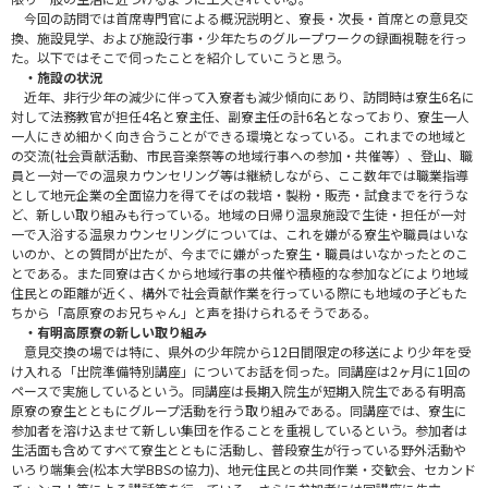
今回の訪問では首席専門官による概況説明と、寮長・次長・首席との意見交
換、施設見学、および施設行事・少年たちのグループワークの録画視聴を行っ
た。以下ではそこで伺ったことを紹介していこうと思う。
・施設の状況
近年、非行少年の減少に伴って入寮者も減少傾向にあり、訪問時は寮生6名に
対して法務教官が担任4名と寮主任、副寮主任の計6名となっており、寮生一人
一人にきめ細かく向き合うことができる環境となっている。これまでの地域と
の交流(社会貢献活動、市民音楽祭等の地域行事への参加・共催等）、登山、職
員と一対一での温泉カウンセリング等は継続しながら、ここ数年では職業指導
として地元企業の全面協力を得てそばの栽培・製粉・販売・試食までを行うな
ど、新しい取り組みも行っている。地域の日帰り温泉施設で生徒・担任が一対
一で入浴する温泉カウンセリングについては、これを嫌がる寮生や職員はいな
いのか、との質問が出たが、今までに嫌がった寮生・職員はいなかったとのこ
とである。また同寮は古くから地域行事の共催や積極的な参加などにより地域
住民との距離が近く、構外で社会貢献作業を行っている際にも地域の子どもた
ちから「高原寮のお兄ちゃん」と声を掛けられるそうである。
・有明高原寮の新しい取り組み
意見交換の場では特に、県外の少年院から12日間限定の移送により少年を受
け入れる「出院準備特別講座」についてお話を伺った。同講座は2ヶ月に1回の
ペースで実施しているという。同講座は長期入院生が短期入院生である有明高
原寮の寮生とともにグループ活動を行う取り組みである。同講座では、寮生に
参加者を溶け込ませて新しい集団を作ることを重視しているという。参加者は
生活面も含めてすべて寮生とともに活動し、普段寮生が行っている野外活動や
いろり端集会(松本大学BBSの協力)、地元住民との共同作業・交歓会、セカンド