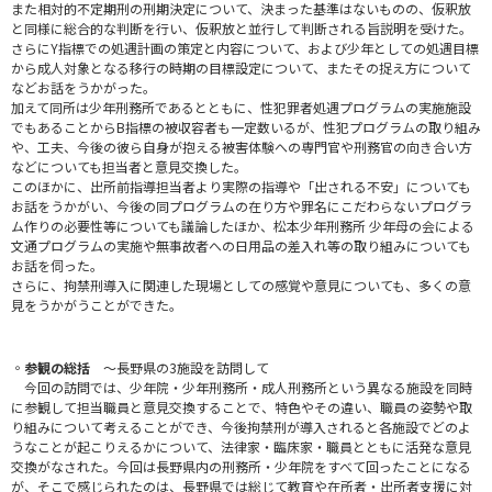
また相対的不定期刑の刑期決定について、決まった基準はないものの、仮釈放
と同様に総合的な判断を行い、仮釈放と並行して判断される旨説明を受けた。
さらにY指標での処遇計画の策定と内容について、および少年としての処遇目標
から成人対象となる移行の時期の目標設定について、またその捉え方について
などお話をうかがった。
加えて同所は少年刑務所であるとともに、性犯罪者処遇プログラムの実施施設
でもあることからB指標の被収容者も一定数いるが、性犯プログラムの取り組み
や、工夫、今後の彼ら自身が抱える被害体験への専門官や刑務官の向き合い方
などについても担当者と意見交換した。
このほかに、出所前指導担当者より実際の指導や「出される不安」についても
お話をうかがい、今後の同プログラムの在り方や罪名にこだわらないプログラ
ム作りの必要性等についても議論したほか、松本少年刑務所 少年母の会による
文通プログラムの実施や無事故者への日用品の差入れ等の取り組みについても
お話を伺った。
さらに、拘禁刑導入に関連した現場としての感覚や意見についても、多くの意
見をうかがうことができた。
◦参観の総括
～長野県の3施設を訪問して
今回の訪問では、少年院・少年刑務所・成人刑務所という異なる施設を同時
に参観して担当職員と意見交換することで、特色やその違い、職員の姿勢や取
り組みについて考えることができ、今後拘禁刑が導入されると各施設でどのよ
うなことが起こりえるかについて、法律家・臨床家・職員とともに活発な意見
交換がなされた。今回は長野県内の刑務所・少年院をすべて回ったことになる
が、そこで感じられたのは、長野県では総じて教育や在所者・出所者支援に対