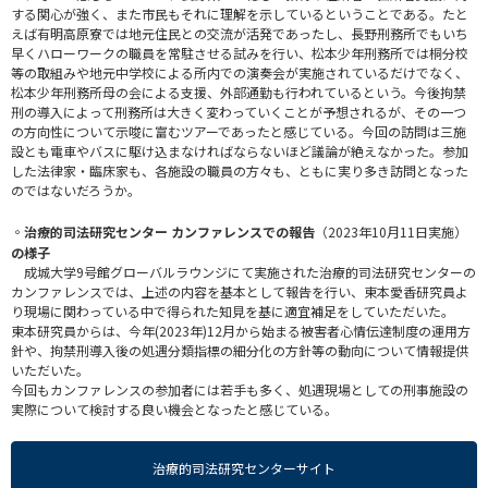
する関心が強く、また市民もそれに理解を示しているということである。たと
えば有明高原寮では地元住民との交流が活発であったし、長野刑務所でもいち
早くハローワークの職員を常駐させる試みを行い、松本少年刑務所では桐分校
等の取組みや地元中学校による所内での演奏会が実施されているだけでなく、
松本少年刑務所母の会による支援、外部通勤も行われているという。今後拘禁
刑の導入によって刑務所は大きく変わっていくことが予想されるが、その一つ
の方向性について示唆に富むツアーであったと感じている。今回の訪問は三施
設とも電車やバスに駆け込まなければならないほど議論が絶えなかった。参加
した法律家・臨床家も、各施設の職員の方々も、ともに実り多き訪問となった
のではないだろうか。
◦治療的司法研究センター カンファレンスでの報告
（2023年10月11日実施）
の様子
成城大学9号館グローバルラウンジにて実施された治療的司法研究センターの
カンファレンスでは、上述の内容を基本として報告を行い、東本愛香研究員よ
り現場に関わっている中で得られた知見を基に適宜補足をしていただいた。
東本研究員からは、今年(2023年)12月から始まる被害者心情伝達制度の運用方
針や、拘禁刑導入後の処遇分類指標の細分化の方針等の動向について情報提供
いただいた。
今回もカンファレンスの参加者には若手も多く、処遇現場としての刑事施設の
実際について検討する良い機会となったと感じている。
治療的司法研究センターサイト