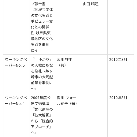
プ報告書
山田 晴通
『地域共同体
の文化実践と
ポピュラー文
化との関係
性-岐阜県東
濃地区の文化
実践を事例
に-』
ワーキングペ
『「ゆかり」
及川 祥平
2010年3月
ーパーNo.５
の人物にちな
（著）
む祭礼～茅ヶ
崎市の大岡越
前祭を事例に
～』
ワーキングペ
2009年度公
愛川-フォー
2010年3月
ーパーNo.４
開学術講演
ル紀子（著）
『文化遺産の
「拡大解釈」
から「統合的
アプローチ」
へ』