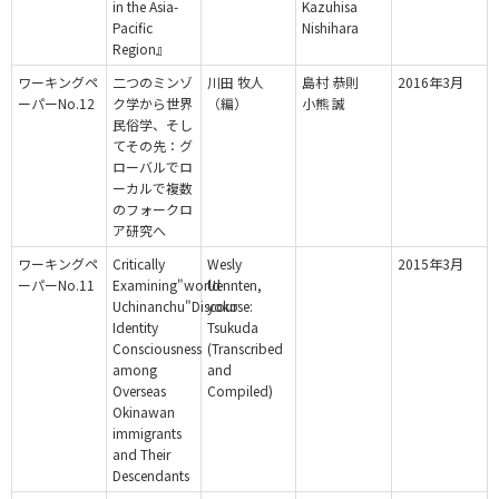
in the Asia-
Kazuhisa
Pacific
Nishihara
Region』
ワーキングペ
二つのミンゾ
川田 牧人
島村 恭則
2016年3月
ーパーNo.12
ク学から世界
（編）
小熊 誠
民俗学、そし
てその先：グ
ローバルでロ
ーカルで複数
のフォークロ
ア研究へ
ワーキングペ
Critically
Wesly
2015年3月
ーパーNo.11
Examining"world
Uennten,
Uchinanchu"Discourse:
yoko
Identity
Tsukuda
Consciousness
(Transcribed
among
and
Overseas
Compiled)
Okinawan
immigrants
and Their
Descendants