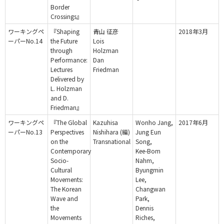
Border
Crossings』
ワーキングペ
『Shaping
青山 征彦
2018年3月
ーパーNo.14
the Future
Lois
through
Holzman
Performance:
Dan
Lectures
Friedman
Delivered by
L. Holzman
and D.
Friedman』
ワーキングペ
『The Global
Kazuhisa
Wonho Jang,
2017年6月
ーパーNo.13
Perspectives
Nishihara (編)
Jung Eun
on the
Transnational
Song,
Contemporary
Kee-Bom
Socio-
Nahm,
Cultural
Byungmin
Movements:
Lee,
The Korean
Changwan
Wave and
Park,
the
Dennis
Movements
Riches,