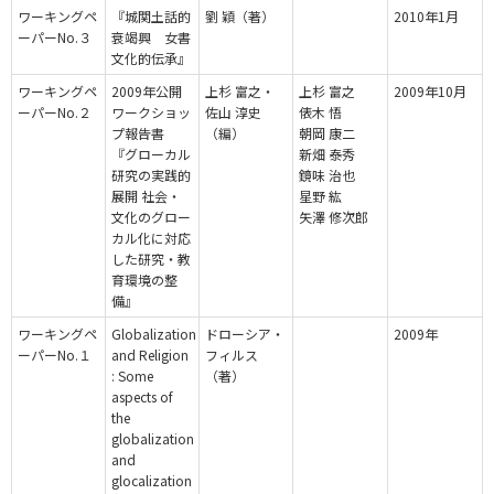
ワーキングペ
『城関土話的
劉 穎（著）
2010年1月
ーパーNo.３
衰竭興 女書
文化的伝承』
ワーキングペ
2009年公開
上杉 富之・
上杉 富之
2009年10月
ーパーNo.２
ワークショッ
佐山 淳史
俵木 悟
プ報告書
（編）
朝岡 康二
『グローカル
新畑 泰秀
研究の実践的
鏡味 治也
展開 社会・
星野 紘
文化のグロー
矢澤 修次郎
カル化に対応
した研究・教
育環境の整
備』
ワーキングペ
Globalization
ドローシア・
2009年
ーパーNo.１
and Religion
フィルス
: Some
（著）
aspects of
the
globalization
and
glocalization