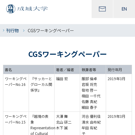
EN
刊行物
CGSワーキングペーパー
CGSワーキングペーパー
書名
著者／編者
執筆者等
発行年月
ワーキングペ
『サッカーと
福田 宏
服部 倫卓
2019年3月
ーパーNo.16
グローカル関
岩坂 将充
係学』
菊地 啓一
楠田 一千代
佐藤 真紀
細田 春子
ワーキングペ
『越境の表
大澤 舞
河合 優利佳
2019年3月
ーパーNo.15
象
北山 研二
清水 由布紀
Representation
木下 誠
牟田 有紀
of Cultural
子