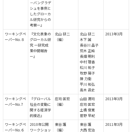
－バングラデ
シュを事例と
したグローカ
ル研究からの
考察ー』
ワーキングペ
『文化表象の
北山 研二
北山 研二
2013年3月
ーパーNo.８
グローカル研
（編）
木下 誠
究 ー研究成
長谷川 晶子
果中間報告
荒木 正純
ー』
長畑 明利
中村 理香
松川 祐子
牧野 陽子
陳 力衛
平川 祐弘
高木 昌史
ワーキングペ
『グローバル
庄司 匡宏
山田 潤司
2013年3月
ーパーNo.7
社会の変動に
（編）
庄司 匡宏
関する経済学
土橋 俊寛
的接近』
菅野 早紀
ワーキングペ
2010年公開
東谷 護
東谷 護
2011年3月
ーパーNo.６
ワークショッ
（編）
大西 宏治