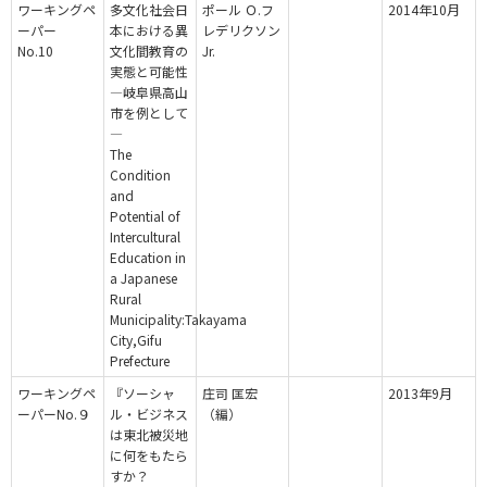
ワーキングペ
多文化社会日
ポール Ｏ.フ
2014年10月
ーパー
本における異
レデリクソン
No.10
文化間教育の
Jr.
実態と可能性
—岐阜県高山
市を例として
—
The
Condition
and
Potential of
Intercultural
Education in
a Japanese
Rural
Municipality:Takayama
City,Gifu
Prefecture
ワーキングペ
『ソーシャ
庄司 匡宏
2013年9月
ーパーNo.９
ル・ビジネス
（編）
は東北被災地
に何をもたら
すか？