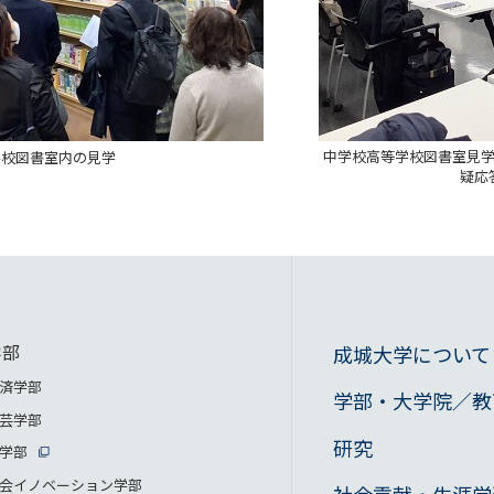
中学校高等学校図書室見
学校図書室内の見学
疑応
学部
成城大学について
済学部
学部・大学院／教
芸学部
研究
学部
会イノベーション学部