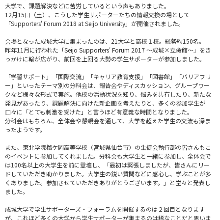
大学で、課題解決などに苦労しているという声もありました。
12月15日（土）、こうした学生サポーターたちの情報交換の場として
「Supporters' Forum 2018 at Seijo University」が開催されました。
会場となった成城大学に集まったのは、21大学と高校１校。総勢約150名。
昨年11月に行われた「Seijo Supporters' Forum 2017 ～成城×立命館～」をき
っかけに輪が広がり、前回を上回る大勢の学生サポーターが参加しました。
「学習サポート」「国際交流」「キャリア教育支援」「図書館」「バリアフリ
ー」といったテーマ別の分科会は、報告会やディスカッション、グループワー
クなど様々な形式で実施。他校の活動状況を知り、悩みを共有したり、新たな
発見があったり、課題解決に向けた新企画を考えたりと、多くの参加学生が
口々に「とても刺激を受けた」と言うほど有意義な時間となりました。
分科会はもちろん、全体会や懇親会を通して、大学を超えた学生の交流も深ま
ったようです。
また、東北学院榴ケ岡高等学校（宮城県仙台市）の生徒会執行部の皆さんもこ
のイベントに参加してくれました。分科会も大学生と一緒に参加し、全体会で
は100名以上の大学生を前に登壇し、「最初は緊張しましたが、皆さんにリー
ドしていただき助かりました。大学生の鋭い質問などに感心し、学ぶことが多
くありました。参加させていただきありがとうございます。」と堂々と発表し
ました。
成城大学で学生サポーターズ・フォーラムを開催するのは２回目となります
が、これほど多くの大学から学生サポーターが集まるのは稀なことだと思いま