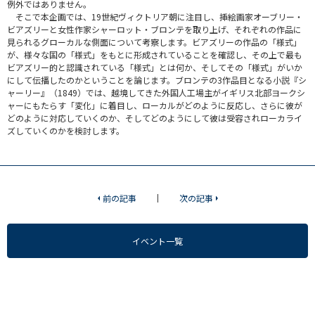
例外ではありません。
そこで本企画では、19世紀ヴィクトリア朝に注目し、挿絵画家オーブリー・
ビアズリーと女性作家シャーロット・ブロンテを取り上げ、それぞれの作品に
見られるグローカルな側面について考察します。ビアズリーの作品の「様式」
が、様々な国の「様式」をもとに形成されていることを確認し、その上で最も
ビアズリー的と認識されている「様式」とは何か、そしてその「様式」がいか
にして伝播したのかということを論じます。ブロンテの3作品目となる小説『シ
ャーリー』（1849）では、越境してきた外国人工場主がイギリス北部ヨークシ
ャーにもたらす「変化」に着目し、ローカルがどのように反応し、さらに彼が
どのように対応していくのか、そしてどのようにして彼は受容されローカライ
ズしていくのかを検討します。
前の記事
次の記事
イベント一覧