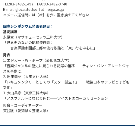
TEL:03-3482-1497 FAX:03-3482-9740
E-mail: glocalstudies［at］seijo.ac.jp
＊メール送信時には［at］を@に置き換えてください
国際シンポジウム発表者題目：
基調講演
永原宣（マサチューセッツ工科大学）
「世界史のなかの昭和流行歌：
音楽評論家園部三郎の流行歌論と「東」行を中心に」
発表
1. エドガー・W・ポープ（愛知県立大学）
「音楽ジャンルの歴史に見られる記号の推移——ティン・パン・アレーとジャ
ズを事例に」
2. 周東美材（大東文化大学）
「ドキュメンタリーとしての「スター誕生！」——戦後日本のテレビと子ども
文化」
3. 大山昌彦（東京工科大学）
「アスファルトにねじり込む——ツイストのローカリゼーション」
司会・コーディネーター
東谷護（愛知県立芸術大学）