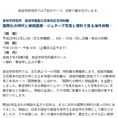
民俗学研究所では下記のテーマ、日程で展示を行います。
民俗学研究所 成城学園創立百周年記念特別展
国際化の時代と柳田國男—ジュネーブ写真と資料で見る海外体験—
【期 間】
平成28年11月2,3日（文化祭期間）、6日 ～ 30日（但し日曜・祝日は休館）
【時 間】
午前 10:00 ～ 午後 4:00 （土曜日は正午まで）
【場 所】
成城大学4号館3階 民俗学研究所展示ホール
＜無料・事前申し込み不要＞
民俗学研究所では、文化祭より一か月間、特別展を開催致します。成城学園創
立百周年の記念の年となる本年度の特別展は、成城学園第2世紀プランの教育改
革三本柱の一つ「国際教育」に合わせ、「国際化の時代と柳田國男」を主題と
しました。新収資料である柳田のジュネーブ写真を始めとした写真を中心に洋
書文献などを展示し、柳田の生涯と、その学問に影響を与えた諸外国の様子を
紹介いたします。
明治8年生まれの柳田の生きた日本は、まさに近代の国際化時代の真っ只中にあ
りました。柳田は、日本の習俗や風習を研究する民俗学を学問として確立させ
ましたが、その背景には、多くの海外の研究成果や、異文化に対する広い視野