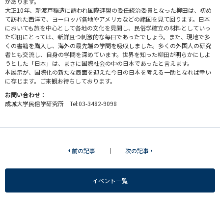
があります。
大正10年、新渡戸稲造に請われ国際連盟の委任統治委員となった柳田は、初め
て訪れた西洋で、ヨーロッパ各地やアメリカなどの諸国を見て回ります。日本
においても旅を中心として各地の文化を見聞し、民俗学確立の材料としていっ
た柳田にとっては、新鮮且つ刺激的な毎日であったでしょう。また、現地で多
くの書籍を購入し、海外の最先端の学問を吸収しました。多くの外国人の研究
者とも交流し、自身の学問を深めています。世界を知った柳田が明らかにしよ
うとした「日本」は、まさに国際社会の中の日本であったと言えます。
本展示が、国際化の新たな局面を迎えた今日の日本を考える一助となれば幸い
に存じます。ご来観お待ちしております。
お問い合わせ：
成城大学民俗学研究所 Tel:03-3482-9098
前の記事
次の記事
イベント一覧