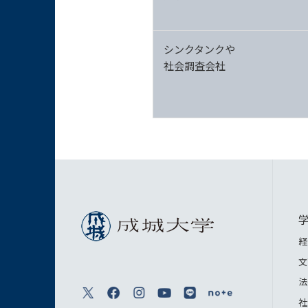
シンクタンクや
社会調査会社
経
文
法
社